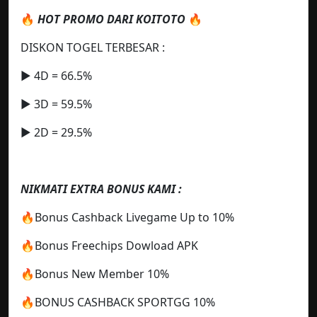
🔥
HOT PROMO DARI KOITOTO
🔥
DISKON TOGEL TERBESAR :
▶️ 4D = 66.5%
▶️ 3D = 59.5%
▶️ 2D = 29.5%
NIKMATI EXTRA BONUS KAMI :
🔥Bonus Cashback Livegame Up to 10%
🔥Bonus Freechips Dowload APK
🔥Bonus New Member 10%
🔥BONUS CASHBACK SPORTGG 10%