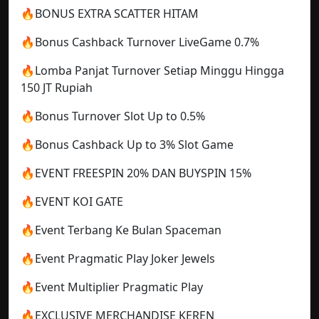
🔥BONUS EXTRA SCATTER HITAM
🔥Bonus Cashback Turnover LiveGame 0.7%
🔥Lomba Panjat Turnover Setiap Minggu Hingga
150 JT Rupiah
🔥Bonus Turnover Slot Up to 0.5%
🔥Bonus Cashback Up to 3% Slot Game
🔥EVENT FREESPIN 20% DAN BUYSPIN 15%
🔥EVENT KOI GATE
🔥Event Terbang Ke Bulan Spaceman
🔥Event Pragmatic Play Joker Jewels
🔥Event Multiplier Pragmatic Play
🔥EXCLUSIVE MERCHANDISE KEREN