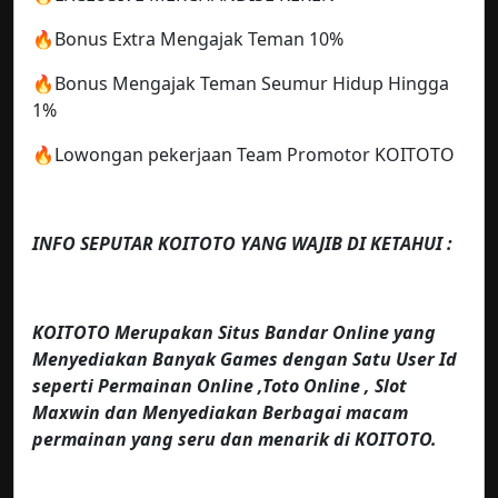
🔥Bonus Extra Mengajak Teman 10%
🔥Bonus Mengajak Teman Seumur Hidup Hingga
1%
🔥Lowongan pekerjaan Team Promotor KOITOTO
INFO SEPUTAR KOITOTO YANG WAJIB DI KETAHUI :
KOITOTO Merupakan Situs Bandar Online yang
Menyediakan Banyak Games dengan Satu User Id
seperti Permainan Online ,Toto Online , Slot
Maxwin dan Menyediakan Berbagai macam
permainan yang seru dan menarik di KOITOTO.