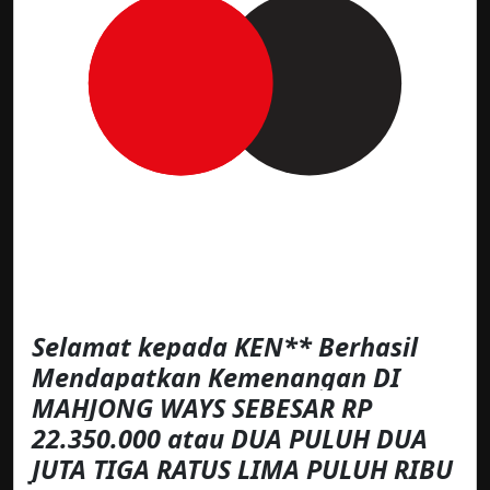
Selamat kepada KEN** Berhasil
Mendapatkan Kemenangan DI
MAHJONG WAYS SEBESAR RP
22.350.000 atau DUA PULUH DUA
JUTA TIGA RATUS LIMA PULUH RIBU