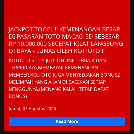
JACKPOT TOGEL !! KEMENANGAN BESAR
DI PASARAN TOTO MACAO 5D SEBESAR
RP 10.000.000 SECEPAT KILAT LANGSUNG
DI BAYAR LUNAS OLEH KOITOTO !!
KOITOTO SITUS JUDI ONLINE TERBAIK DAN
TERPERCAYA,MEMBAYAR KEMENANGAN
MEMBER.KOITOTO JUGA MENYEDIAKAN BONUS2
MELIMPAH YANG AKAN DI BAGIKAN SETIAP
MINGGUNYA.(MENANG KALAH TETAP DAPAT
BONUS)
Jumat, 07 Agustus 2026
Read More