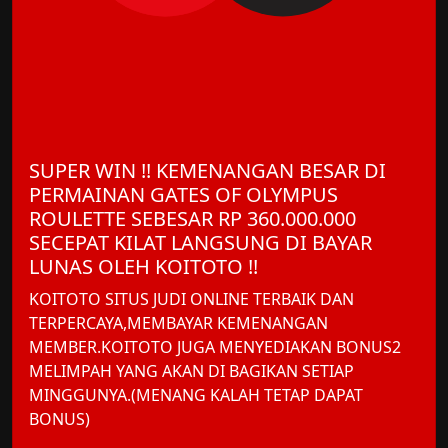
SUPER WIN !! KEMENANGAN BESAR DI
PERMAINAN GATES OF OLYMPUS
ROULETTE SEBESAR RP 360.000.000
SECEPAT KILAT LANGSUNG DI BAYAR
LUNAS OLEH KOITOTO !!
KOITOTO SITUS JUDI ONLINE TERBAIK DAN
TERPERCAYA,MEMBAYAR KEMENANGAN
MEMBER.KOITOTO JUGA MENYEDIAKAN BONUS2
MELIMPAH YANG AKAN DI BAGIKAN SETIAP
MINGGUNYA.(MENANG KALAH TETAP DAPAT
BONUS)