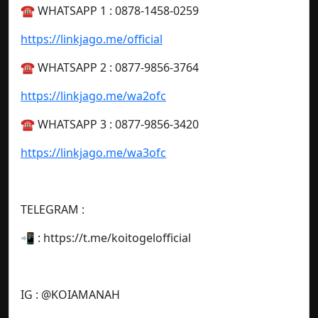
☎️ WHATSAPP 1 : 0878-1458-0259
https://linkjago.me/official
☎️ WHATSAPP 2 : 0877-9856-3764
https://linkjago.me/wa2ofc
☎️ WHATSAPP 3 : 0877-9856-3420
https://linkjago.me/wa3ofc
TELEGRAM :
📲 : https://t.me/koitogelofficial
IG : @KOIAMANAH