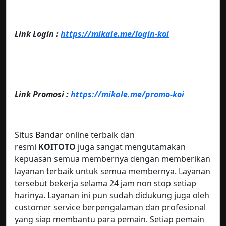
Link Login :
https://mikale.me/login-koi
Link Promosi :
https://mikale.me/promo-koi
Situs Bandar online terbaik dan
resmi
KOITOTO
juga sangat mengutamakan
kepuasan semua membernya dengan memberikan
layanan terbaik untuk semua membernya. Layanan
tersebut bekerja selama 24 jam non stop setiap
harinya. Layanan ini pun sudah didukung juga oleh
customer service berpengalaman dan profesional
yang siap membantu para pemain. Setiap pemain