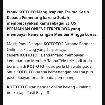
Pihak KOITOTO Mengucapkan Terima Kasih
Kepada Pemenang karena Sudah
mempercayakan kami sebagai SITUS
PERMAINAN ONLINE TERPERCAYA yang
membayar kemenangan Member Hingga Lunas.
Masih Ragu Dengan
KOITOTO
? Dimana Bandar
Online sekarang yang Terpercaya
seperti
KOITOTO
? Bandar Yang membayar
kemenangan Member Tanpa Tele-tele. Jadi anda
bermain di
KOITOTO
Tidak perlu khawatir pada
Situs
KOITOTO
karena kemenangan berapa pun
pasti dibayar lunas kepada pemenang.
KOITOTO
Bukan bandar online kaleng – kaleng
bosku tapi Pasti Bayar !!