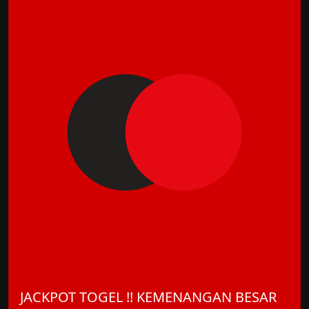
JACKPOT TOGEL !! KEMENANGAN BESAR