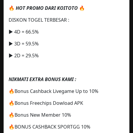
🔥
HOT PROMO DARI KOITOTO
🔥
DISKON TOGEL TERBESAR :
▶️ 4D = 66.5%
▶️ 3D = 59.5%
▶️ 2D = 29.5%
NIKMATI EXTRA BONUS KAMI :
🔥Bonus Cashback Livegame Up to 10%
🔥Bonus Freechips Dowload APK
🔥Bonus New Member 10%
🔥BONUS CASHBACK SPORTGG 10%