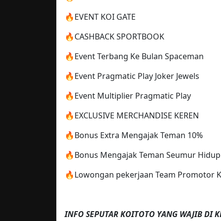
🔥EVENT KOI GATE
🔥
CASHBACK SPORTBOOK
🔥Event Terbang Ke Bulan Spaceman
🔥Event Pragmatic Play Joker Jewels
🔥Event Multiplier Pragmatic Play
🔥EXCLUSIVE MERCHANDISE KEREN
🔥Bonus Extra Mengajak Teman 10%
🔥Bonus Mengajak Teman Seumur Hidup
🔥Lowongan pekerjaan Team Promotor 
INFO SEPUTAR KOITOTO YANG WAJIB DI K