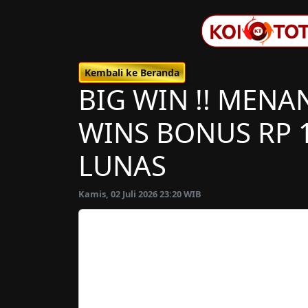
Kembali ke Beranda
BIG WIN !! MEN
WINS BONUS RP 1
LUNAS
Kamis, 02 Juli 2026 23:20 WIB