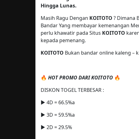
Hingga Lunas.
Masih Ragu Dengan
KOITOTO
? Dimana B
Bandar Yang membayar kemenangan Membe
perlu khawatir pada Situs
KOITOTO
karen
kepada pemenang.
KOITOTO
Bukan bandar online kaleng – ka
🔥
HOT PROMO DARI KOITOTO
🔥
DISKON TOGEL TERBESAR :
▶️ 4D = 66.5%a
▶️ 3D = 59.5%a
▶️ 2D = 29.5%