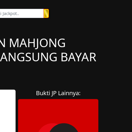
AN MAHJONG
O LANGSUNG BAYAR
Bukti JP Lainnya: