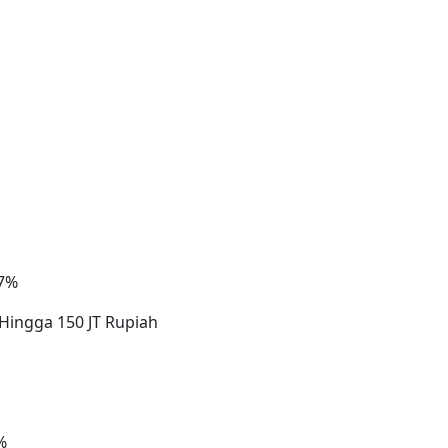
.7%
Hingga 150 JT Rupiah
%