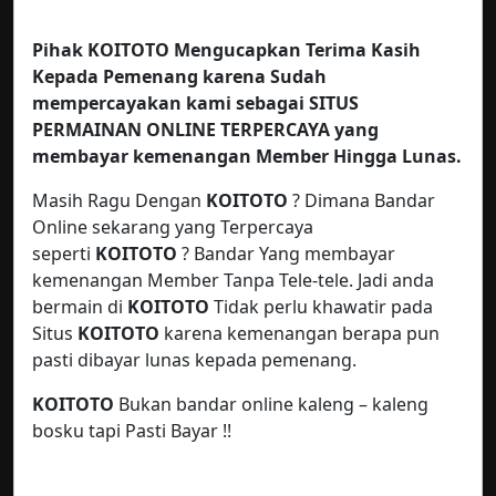
Pihak KOITOTO Mengucapkan Terima Kasih
Kepada Pemenang karena Sudah
mempercayakan kami sebagai SITUS
PERMAINAN ONLINE TERPERCAYA yang
membayar kemenangan Member Hingga Lunas.
Masih Ragu Dengan
KOITOTO
? Dimana Bandar
Online sekarang yang Terpercaya
seperti
KOITOTO
? Bandar Yang membayar
kemenangan Member Tanpa Tele-tele. Jadi anda
bermain di
KOITOTO
Tidak perlu khawatir pada
Situs
KOITOTO
karena kemenangan berapa pun
pasti dibayar lunas kepada pemenang.
KOITOTO
Bukan bandar online kaleng – kaleng
bosku tapi Pasti Bayar !!