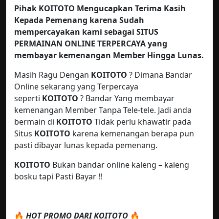
Pihak KOITOTO Mengucapkan Terima Kasih
Kepada Pemenang karena Sudah
mempercayakan kami sebagai SITUS
PERMAINAN ONLINE TERPERCAYA yang
membayar kemenangan Member Hingga Lunas.
Masih Ragu Dengan
KOITOTO
? Dimana Bandar
Online sekarang yang Terpercaya
seperti
KOITOTO
? Bandar Yang membayar
kemenangan Member Tanpa Tele-tele. Jadi anda
bermain di
KOITOTO
Tidak perlu khawatir pada
Situs
KOITOTO
karena kemenangan berapa pun
pasti dibayar lunas kepada pemenang.
KOITOTO
Bukan bandar online kaleng – kaleng
bosku tapi Pasti Bayar !!
🔥
HOT PROMO DARI KOITOTO
🔥