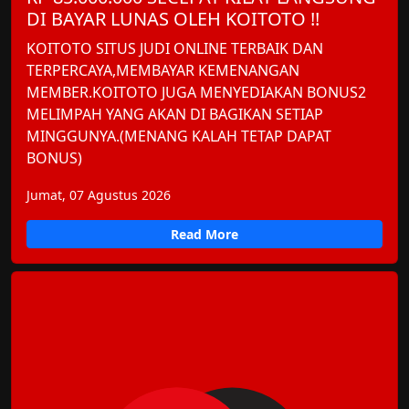
DI BAYAR LUNAS OLEH KOITOTO !!
KOITOTO SITUS JUDI ONLINE TERBAIK DAN
TERPERCAYA,MEMBAYAR KEMENANGAN
MEMBER.KOITOTO JUGA MENYEDIAKAN BONUS2
MELIMPAH YANG AKAN DI BAGIKAN SETIAP
MINGGUNYA.(MENANG KALAH TETAP DAPAT
BONUS)
Jumat, 07 Agustus 2026
Read More