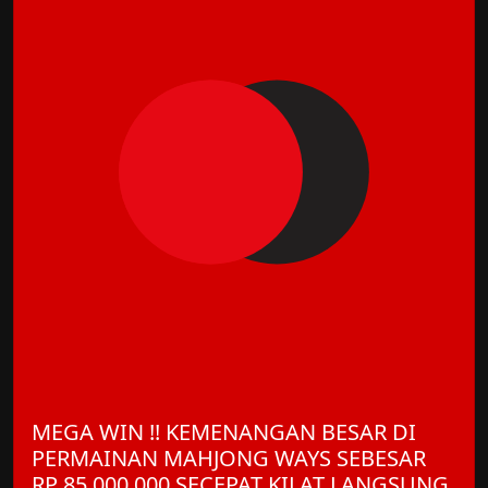
MEGA WIN !! KEMENANGAN BESAR DI
PERMAINAN MAHJONG WAYS SEBESAR
RP 85.000.000 SECEPAT KILAT LANGSUNG