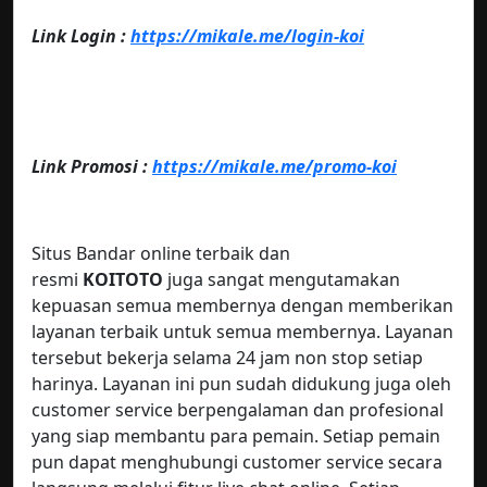
Link Login :
https://mikale.me/login-koi
Link Promosi :
https://mikale.me/promo-koi
Situs Bandar online terbaik dan
resmi
KOITOTO
juga sangat mengutamakan
kepuasan semua membernya dengan memberikan
layanan terbaik untuk semua membernya. Layanan
tersebut bekerja selama 24 jam non stop setiap
harinya. Layanan ini pun sudah didukung juga oleh
customer service berpengalaman dan profesional
yang siap membantu para pemain. Setiap pemain
pun dapat menghubungi customer service secara