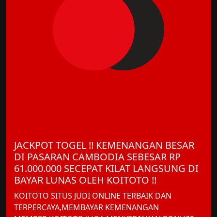
JACKPOT TOGEL !! KEMENANGAN BESAR
DI PASARAN CAMBODIA SEBESAR RP
61.000.000 SECEPAT KILAT LANGSUNG DI
BAYAR LUNAS OLEH KOITOTO !!
KOITOTO SITUS JUDI ONLINE TERBAIK DAN
TERPERCAYA,MEMBAYAR KEMENANGAN