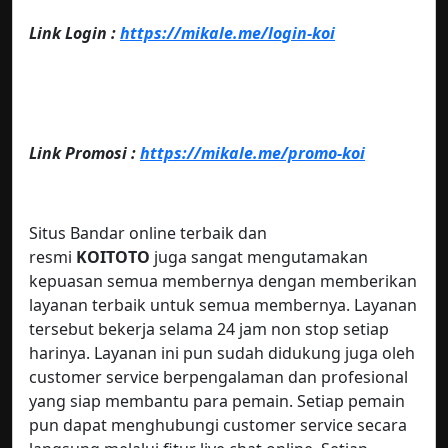
Link Login :
https://mikale.me/login-koi
Link Promosi :
https://mikale.me/promo-koi
Situs Bandar online terbaik dan
resmi
KOITOTO
juga sangat mengutamakan
kepuasan semua membernya dengan memberikan
layanan terbaik untuk semua membernya. Layanan
tersebut bekerja selama 24 jam non stop setiap
harinya. Layanan ini pun sudah didukung juga oleh
customer service berpengalaman dan profesional
yang siap membantu para pemain. Setiap pemain
pun dapat menghubungi customer service secara