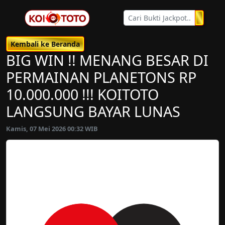
Kembali ke Beranda
BIG WIN !! MENANG BESAR DI
PERMAINAN PLANETONS RP
10.000.000 !!! KOITOTO
LANGSUNG BAYAR LUNAS
Kamis, 07 Mei 2026 00:32 WIB