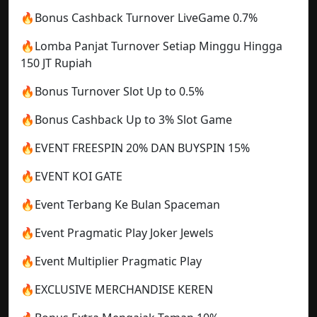
🔥Bonus Cashback Turnover LiveGame 0.7%
🔥Lomba Panjat Turnover Setiap Minggu Hingga
150 JT Rupiah
🔥Bonus Turnover Slot Up to 0.5%
🔥Bonus Cashback Up to 3% Slot Game
🔥EVENT FREESPIN 20% DAN BUYSPIN 15%
🔥EVENT KOI GATE
🔥Event Terbang Ke Bulan Spaceman
🔥Event Pragmatic Play Joker Jewels
🔥Event Multiplier Pragmatic Play
🔥EXCLUSIVE MERCHANDISE KEREN