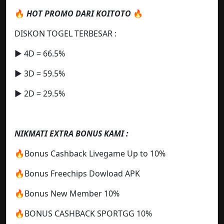
🔥
HOT PROMO DARI KOITOTO
🔥
DISKON TOGEL TERBESAR :
▶️ 4D = 66.5%
▶️ 3D = 59.5%
▶️ 2D = 29.5%
NIKMATI EXTRA BONUS KAMI :
🔥Bonus Cashback Livegame Up to 10%
🔥Bonus Freechips Dowload APK
🔥Bonus New Member 10%
🔥BONUS CASHBACK SPORTGG 10%