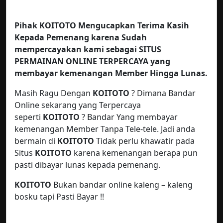
Pihak KOITOTO Mengucapkan Terima Kasih
Kepada Pemenang karena Sudah
mempercayakan kami sebagai SITUS
PERMAINAN ONLINE TERPERCAYA yang
membayar kemenangan Member Hingga Lunas.
Masih Ragu Dengan
KOITOTO
? Dimana Bandar
Online sekarang yang Terpercaya
seperti
KOITOTO
? Bandar Yang membayar
kemenangan Member Tanpa Tele-tele. Jadi anda
bermain di
KOITOTO
Tidak perlu khawatir pada
Situs
KOITOTO
karena kemenangan berapa pun
pasti dibayar lunas kepada pemenang.
KOITOTO
Bukan bandar online kaleng – kaleng
bosku tapi Pasti Bayar !!