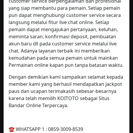
customer service berpengalaman dan profesional
yang siap membantu para pemain. Setiap pemain
pun dapat menghubungi customer service secara
langsung melalui fitur live chat online. Setiap
pemain dapat mengajukan pertanyaan, keluhan,
meminta saran, konfirmasi deposit, pembuatan
akun baru dll pada customer service melalui live
chat. Adanya layanan terbaik ini memberikan
kemudahan pada semua pemain untuk mainkan
Permainan online kapan pun tanpa batasan waktu.
Dengan demikian kami sampaikan selamat kepada
member kami yang berhasil mendapatkan jackpot
paus dan ucapan terimakasih sebesar-besarnya
karena telah memilih KOITOTO sebagai Situs
Bandar Online Terpercaya.
☎️ WHATSAPP 1 : 0859-3009-8539