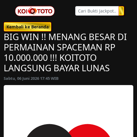
Kembali ke Beranda
BIG WIN !! MENANG BESAR DI
PERMAINAN SPACEMAN RP
10.000.000 !!! KOITOTO
LANGSUNG BAYAR LUNAS
Sabtu, 06 Juni 2026 17:45 WIB