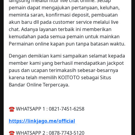
langsung melalui fitur live chat online. Setiap
pemain dapat mengajukan pertanyaan, keluhan,
meminta saran, konfirmasi deposit, pembuatan
akun baru dll pada customer service melalui live
chat. Adanya layanan terbaik ini memberikan
kemudahan pada semua pemain untuk mainkan
Permainan online kapan pun tanpa batasan waktu.
Dengan demikian kami sampaikan selamat kepada
member kami yang berhasil mendapatkan jackpot
paus dan ucapan terimakasih sebesar-besarnya
karena telah memilih KOITOTO sebagai Situs
Bandar Online Terpercaya.
☎️ WHATSAPP 1 : 0821-7451-6258
https://linkjago.me/official
☎️ WHATSAPP 2 : 0878-7743-5120