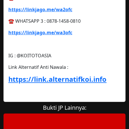
https://linkjago.me/wa2ofc
☎️ WHATSAPP 3 : 0878-1458-0810
https://linkjago.me/wa3ofc
IG : @KOITOTOASIA
Link Alternatif Anti Nawala :
https://link.alternatifkoi.info
Bukti JP Lainnya: