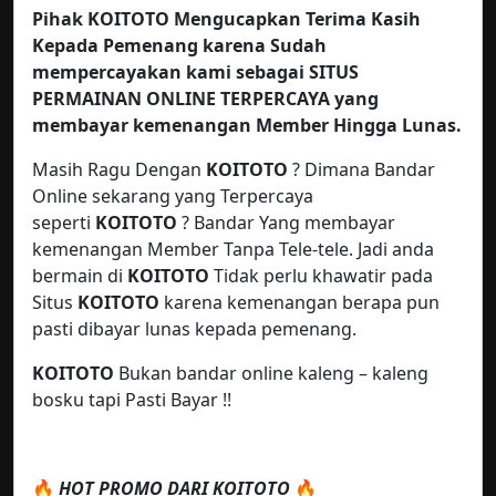
Pihak KOITOTO Mengucapkan Terima Kasih
Kepada Pemenang karena Sudah
mempercayakan kami sebagai SITUS
PERMAINAN ONLINE TERPERCAYA yang
membayar kemenangan Member Hingga Lunas.
Masih Ragu Dengan
KOITOTO
? Dimana Bandar
Online sekarang yang Terpercaya
seperti
KOITOTO
? Bandar Yang membayar
kemenangan Member Tanpa Tele-tele. Jadi anda
bermain di
KOITOTO
Tidak perlu khawatir pada
Situs
KOITOTO
karena kemenangan berapa pun
pasti dibayar lunas kepada pemenang.
KOITOTO
Bukan bandar online kaleng – kaleng
bosku tapi Pasti Bayar !!
🔥
HOT PROMO DARI KOITOTO
🔥