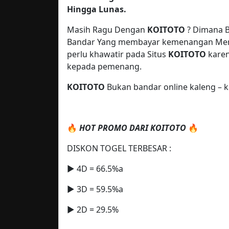
Hingga Lunas.
Masih Ragu Dengan
KOITOTO
? Dimana B
Bandar Yang membayar kemenangan Membe
perlu khawatir pada Situs
KOITOTO
karen
kepada pemenang.
KOITOTO
Bukan bandar online kaleng – ka
🔥
HOT PROMO DARI KOITOTO
🔥
DISKON TOGEL TERBESAR :
▶️ 4D = 66.5%a
▶️ 3D = 59.5%a
▶️ 2D = 29.5%