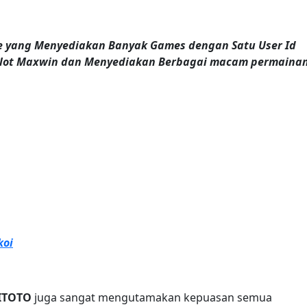
e yang Menyediakan Banyak Games dengan Satu User Id
 , Slot Maxwin dan Menyediakan Berbagai macam permaina
koi
ITOTO
juga sangat mengutamakan kepuasan semua