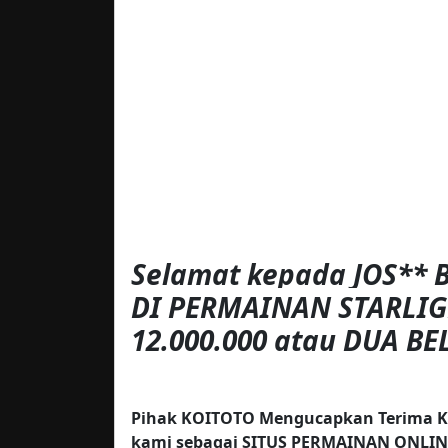
Selamat kepada JOS**
DI PERMAINAN STARLIG
12.000.000 atau DUA BE
Pihak KOITOTO Mengucapkan Terima 
kami sebagai SITUS PERMAINAN ONLI