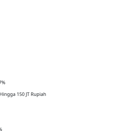
.7%
Hingga 150 JT Rupiah
%