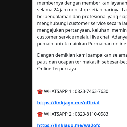
membernya dengan memberikan layanan t
selama 24 jam non stop setiap harinya. L
berpengalaman dan profesional yang sia
menghubungi customer service secara lang
mengajukan pertanyaan, keluhan, meminta
customer service melalui live chat. Ada
pemain untuk mainkan Permainan online 
Dengan demikian kami sampaikan selama
paus dan ucapan terimakasih sebesar-be
Online Terpercaya.
☎️ WHATSAPP 1 : 0823-7463-7630
https://linkjago.me/official
☎️ WHATSAPP 2 : 0823-8110-0583
https://linkjago.me/wa2ofc