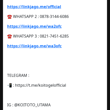
https://linkjago.me/official
☎️ WHATSAPP 2 : 0878-3144-6086
https://linkjago.me/wa2ofc
☎️ WHATSAPP 3 : 0821-7451-6285
https://linkjago.me/wa3ofc
TELEGRAM :
📲 : https://t.me/koitogelofficial
IG : @KOITOTO_UTAMA