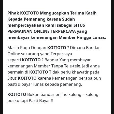
Pihak KOITOTO Mengucapkan Terima Kasih
Kepada Pemenang karena Sudah
mempercayakaan kami sebagai SITUS
PERMAINAN ONLINE TERPERCAYA yang
membayar kemenangan Member Hingga Lunas.
Masih Ragu Dengan
KOITOTO
? Dimana Bandar
Online sekarang yang Terpercaya
seperti
KOITOTO
? Bandar Yang membayar
kemenangan Member Tanpa Tele-tele. Jadi anda
bermain di
KOITOTO
Tidak perlu khawatir pada
Situs
KOITOTO
karena kemenangan berapa pun
pasti dibayar lunas kepada pemenang.
KOITOTO
Bukan bandar online kaleng – kaleng
bosku tapi Pasti Bayar !!