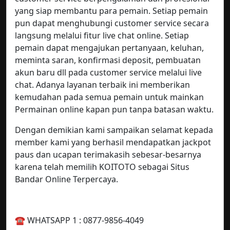
yang siap membantu para pemain. Setiap pemain
pun dapat menghubungi customer service secara
langsung melalui fitur live chat online. Setiap
pemain dapat mengajukan pertanyaan, keluhan,
meminta saran, konfirmasi deposit, pembuatan
akun baru dll pada customer service melalui live
chat. Adanya layanan terbaik ini memberikan
kemudahan pada semua pemain untuk mainkan
Permainan online kapan pun tanpa batasan waktu.
Dengan demikian kami sampaikan selamat kepada
member kami yang berhasil mendapatkan jackpot
paus dan ucapan terimakasih sebesar-besarnya
karena telah memilih KOITOTO sebagai Situs
Bandar Online Terpercaya.
☎️ WHATSAPP 1 : 0877-9856-4049