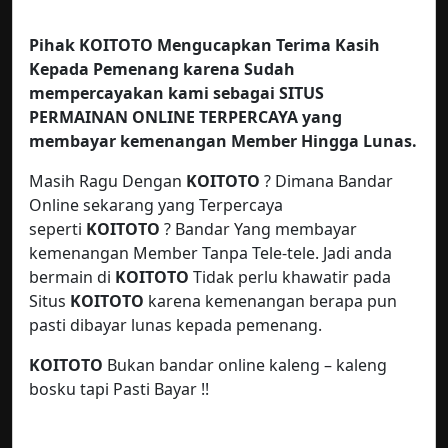
Pihak KOITOTO Mengucapkan Terima Kasih
Kepada Pemenang karena Sudah
mempercayakan kami sebagai SITUS
PERMAINAN ONLINE TERPERCAYA yang
membayar kemenangan Member Hingga Lunas.
Masih Ragu Dengan
KOITOTO
? Dimana Bandar
Online sekarang yang Terpercaya
seperti
KOITOTO
? Bandar Yang membayar
kemenangan Member Tanpa Tele-tele. Jadi anda
bermain di
KOITOTO
Tidak perlu khawatir pada
Situs
KOITOTO
karena kemenangan berapa pun
pasti dibayar lunas kepada pemenang.
KOITOTO
Bukan bandar online kaleng – kaleng
bosku tapi Pasti Bayar !!