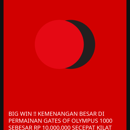
BIG WIN !! KEMENANGAN BESAR DI
PERMAINAN GATES OF OLYMPUS 1000
SEBESAR RP 10.000.000 SECEPAT KILAT