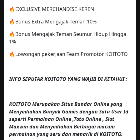
🔥EXCLUSIVE MERCHANDISE KEREN
🔥Bonus Extra Mengajak Teman 10%
🔥Bonus Mengajak Teman Seumur Hidup Hingga
1%
🔥Lowongan pekerjaan Team Promotor KOITOTO
INFO SEPUTAR KOITOTO YANG WAJIB DI KETAHUI :
KOITOTO Merupakan Situs Bandar Online yang
Menyediakan Banyak Games dengan Satu User Id
seperti Permainan Online ,Toto Online , Slot
Maxwin dan Menyediakan Berbagai macam
permainan yang seru dan menarik di KOITOTO.