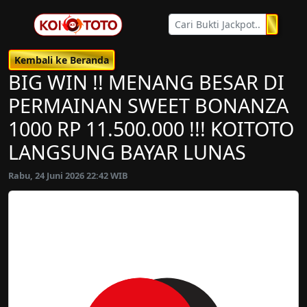
Kembali ke Beranda
BIG WIN !! MENANG BESAR DI
PERMAINAN SWEET BONANZA
1000 RP 11.500.000 !!! KOITOTO
LANGSUNG BAYAR LUNAS
Rabu, 24 Juni 2026 22:42 WIB