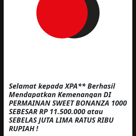
Selamat kepada XPA** Berhasil
Mendapatkan Kemenangan DI
PERMAINAN SWEET BONANZA 1000
SEBESAR RP 11.500.000 atau
SEBELAS JUTA LIMA RATUS RIBU
RUPIAH !