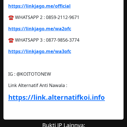
https://linkjago.me/official
☎️ WHATSAPP 2 : 0859-2112-9671
https://linkjago.me/wa2ofc
☎️ WHATSAPP 3 : 0877-9856-3774
https://linkjago.me/wa3ofc
IG : @KOITOTONEW
Link Alternatif Anti Nawala :
https://link.alternatifkoi.info
Bukti JP Lainnya: