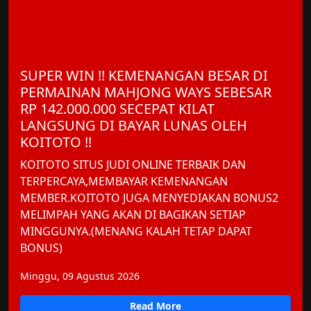
SUPER WIN !! KEMENANGAN BESAR DI
PERMAINAN MAHJONG WAYS SEBESAR
RP 142.000.000 SECEPAT KILAT
LANGSUNG DI BAYAR LUNAS OLEH
KOITOTO !!
KOITOTO SITUS JUDI ONLINE TERBAIK DAN
TERPERCAYA,MEMBAYAR KEMENANGAN
MEMBER.KOITOTO JUGA MENYEDIAKAN BONUS2
MELIMPAH YANG AKAN DI BAGIKAN SETIAP
MINGGUNYA.(MENANG KALAH TETAP DAPAT
BONUS)
Minggu, 09 Agustus 2026
Read More