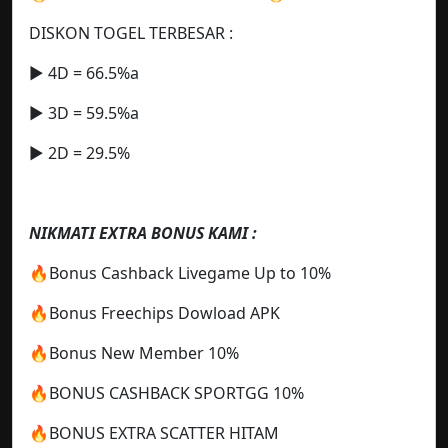
DISKON TOGEL TERBESAR :
▶️ 4D = 66.5%a
▶️ 3D = 59.5%a
▶️ 2D = 29.5%
NIKMATI EXTRA BONUS KAMI :
🔥Bonus Cashback Livegame Up to 10%
🔥Bonus Freechips Dowload APK
🔥Bonus New Member 10%
🔥BONUS CASHBACK SPORTGG 10%
🔥BONUS EXTRA SCATTER HITAM