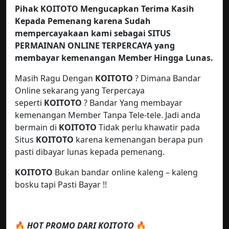
Pihak KOITOTO Mengucapkan Terima Kasih
Kepada Pemenang karena Sudah
mempercayakaan kami sebagai SITUS
PERMAINAN ONLINE TERPERCAYA yang
membayar kemenangan Member Hingga Lunas.
Masih Ragu Dengan
KOITOTO
? Dimana Bandar
Online sekarang yang Terpercaya
seperti
KOITOTO
? Bandar Yang membayar
kemenangan Member Tanpa Tele-tele. Jadi anda
bermain di
KOITOTO
Tidak perlu khawatir pada
Situs
KOITOTO
karena kemenangan berapa pun
pasti dibayar lunas kepada pemenang.
KOITOTO
Bukan bandar online kaleng – kaleng
bosku tapi Pasti Bayar !!
🔥
HOT PROMO DARI KOITOTO
🔥