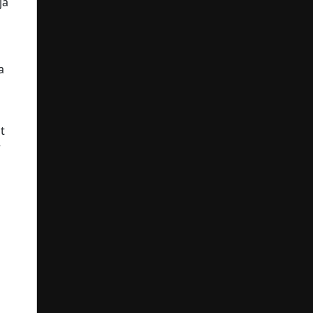
ja
a
t
r