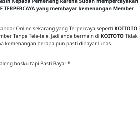
Kasih Kepada Pemenang karena Sudah mempercayakan
NE TERPERCAYA yang membayar kemenangan Member
andar Online sekarang yang Terpercaya seperti
KOITOTO
r Tanpa Tele-tele. Jadi anda bermain di
KOITOTO
Tidak
a kemenangan berapa pun pasti dibayar lunas
leng bosku tapi Pasti Bayar !!