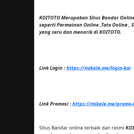
KOITOTO Merupakan Situs Bandar Onlin
seperti Permainan Online ,Toto Online
yang seru dan menarik di KOITOTO.
Link Login :
https://mikale.me/login-koi
Link Promosi :
https://mikale.me/promo-
Situs Bandar online terbaik dan resmi
KO