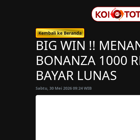
Kembali ke Beranda
BIG WIN !! MEN
BONANZA 1000 RP
BAYAR LUNAS
Sabtu, 30 Mei 2026 09:24 WIB