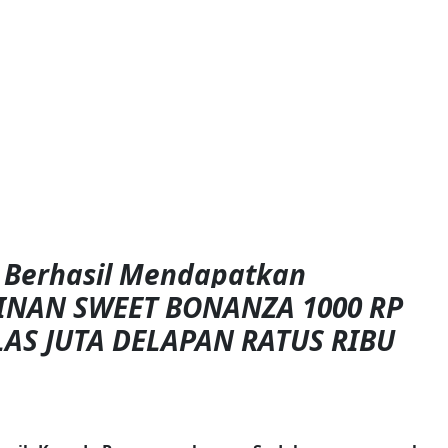
 Berhasil Mendapatkan
INAN SWEET BONANZA 1000 RP
ELAS JUTA DELAPAN RATUS RIBU