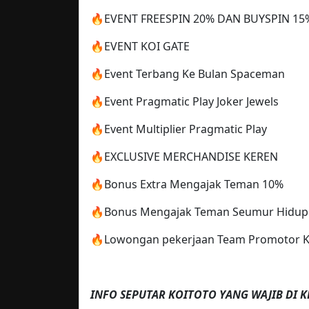
🔥EVENT FREESPIN 20% DAN BUYSPIN 15
🔥EVENT KOI GATE
🔥Event Terbang Ke Bulan Spaceman
🔥Event Pragmatic Play Joker Jewels
🔥Event Multiplier Pragmatic Play
🔥EXCLUSIVE MERCHANDISE KEREN
🔥Bonus Extra Mengajak Teman 10%
🔥Bonus Mengajak Teman Seumur Hidup
🔥Lowongan pekerjaan Team Promotor 
INFO SEPUTAR KOITOTO YANG WAJIB DI K