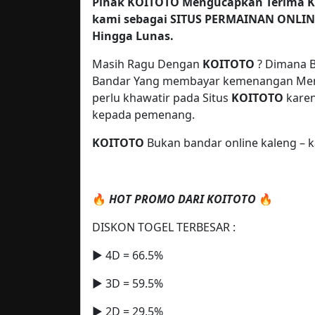
Pihak KOITOTO Mengucapkan Terima 
kami sebagai SITUS PERMAINAN ONLI
Hingga Lunas.
Masih Ragu Dengan
KOITOTO
? Dimana B
Bandar Yang membayar kemenangan Membe
perlu khawatir pada Situs
KOITOTO
karen
kepada pemenang.
KOITOTO
Bukan bandar online kaleng – ka
🔥
HOT PROMO DARI KOITOTO
🔥
DISKON TOGEL TERBESAR :
▶️ 4D = 66.5%
▶️ 3D = 59.5%
▶️ 2D = 29.5%