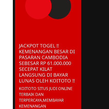
JACKPOT TOGEL !!
KEMENANGAN BESAR DI
PASARAN CAMBODIA
SEBESAR RP 61.000.000
SECEPAT KILAT
LANGSUNG DI BAYAR
LUNAS OLEH KOITOTO !!
KOITOTO SITUS JUDI ONLINE
TERBAIK DAN
TERPERCAYA,MEMBAYAR
KEMENANGAN