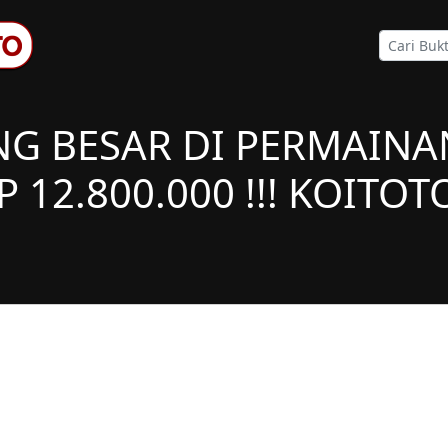
ANG BESAR DI PERMAINA
 12.800.000 !!! KOITO