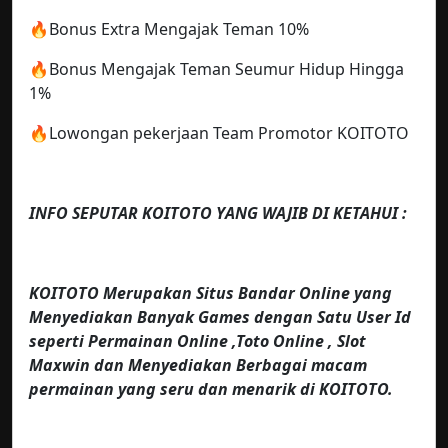
🔥Bonus Extra Mengajak Teman 10%
🔥Bonus Mengajak Teman Seumur Hidup Hingga
1%
🔥Lowongan pekerjaan Team Promotor KOITOTO
INFO SEPUTAR KOITOTO YANG WAJIB DI KETAHUI :
KOITOTO Merupakan Situs Bandar Online yang
Menyediakan Banyak Games dengan Satu User Id
seperti Permainan Online ,Toto Online , Slot
Maxwin dan Menyediakan Berbagai macam
permainan yang seru dan menarik di KOITOTO.