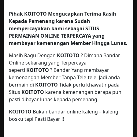
Pihak KOITOTO Mengucapkan Terima Kasih
Kepada Pemenang karena Sudah
mempercayakan kami sebagai SITUS
PERMAINAN ONLINE TERPERCAYA yang
membayar kemenangan Member Hingga Lunas.
Masih Ragu Dengan
KOITOTO
? Dimana Bandar
Online sekarang yang Terpercaya
seperti
KOITOTO
? Bandar Yang membayar
kemenangan Member Tanpa Tele-tele. Jadi anda
bermain di
KOITOTO
Tidak perlu khawatir pada
Situs
KOITOTO
karena kemenangan berapa pun
pasti dibayar lunas kepada pemenang.
KOITOTO
Bukan bandar online kaleng – kaleng
bosku tapi Pasti Bayar !!