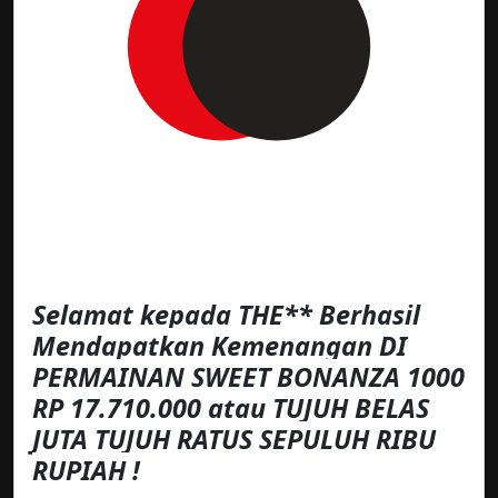
Selamat kepada THE** Berhasil
Mendapatkan Kemenangan DI
PERMAINAN SWEET BONANZA 1000
RP 17.710.000 atau TUJUH BELAS
JUTA TUJUH RATUS SEPULUH RIBU
RUPIAH !