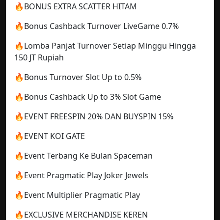
🔥BONUS EXTRA SCATTER HITAM
🔥Bonus Cashback Turnover LiveGame 0.7%
🔥Lomba Panjat Turnover Setiap Minggu Hingga
150 JT Rupiah
🔥Bonus Turnover Slot Up to 0.5%
🔥Bonus Cashback Up to 3% Slot Game
🔥EVENT FREESPIN 20% DAN BUYSPIN 15%
🔥EVENT KOI GATE
🔥Event Terbang Ke Bulan Spaceman
🔥Event Pragmatic Play Joker Jewels
🔥Event Multiplier Pragmatic Play
🔥EXCLUSIVE MERCHANDISE KEREN