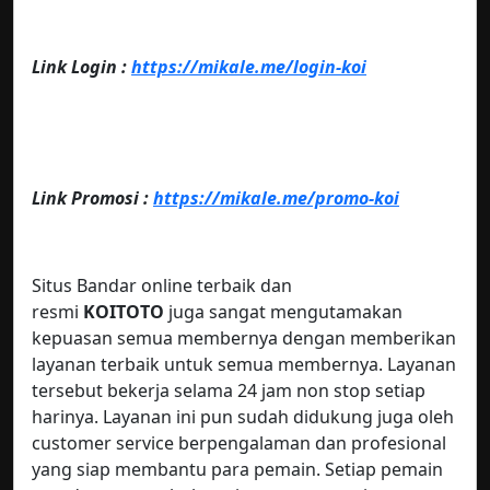
Link Login :
https://mikale.me/login-koi
Link Promosi :
https://mikale.me/promo-koi
Situs Bandar online terbaik dan
resmi
KOITOTO
juga sangat mengutamakan
kepuasan semua membernya dengan memberikan
layanan terbaik untuk semua membernya. Layanan
tersebut bekerja selama 24 jam non stop setiap
harinya. Layanan ini pun sudah didukung juga oleh
customer service berpengalaman dan profesional
yang siap membantu para pemain. Setiap pemain