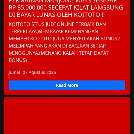
PERMAINAN MAHJONG WAYS SEBESAR
RP 85.000.000 SECEPAT KILAT LANGSUNG
DI BAYAR LUNAS OLEH KOITOTO !!
KOITOTO SITUS JUDI ONLINE TERBAIK DAN
TERPERCAYA,MEMBAYAR KEMENANGAN
MEMBER.KOITOTO JUGA MENYEDIAKAN BONUS2
MELIMPAH YANG AKAN DI BAGIKAN SETIAP
MINGGUNYA.(MENANG KALAH TETAP DAPAT
BONUS)
Jumat, 07 Agustus 2026
Read More