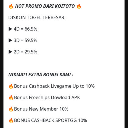
🔥
HOT PROMO DARI KOITOTO
🔥
DISKON TOGEL TERBESAR :
▶️ 4D = 66.5%
▶️ 3D = 59.5%
▶️ 2D = 29.5%
NIKMATI EXTRA BONUS KAMI :
🔥Bonus Cashback Livegame Up to 10%
🔥Bonus Freechips Dowload APK
🔥Bonus New Member 10%
🔥BONUS CASHBACK SPORTGG 10%