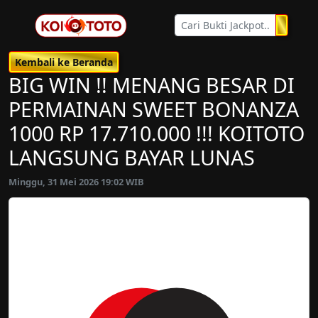
Kembali ke Beranda
BIG WIN !! MENANG BESAR DI
PERMAINAN SWEET BONANZA
1000 RP 17.710.000 !!! KOITOTO
LANGSUNG BAYAR LUNAS
Minggu, 31 Mei 2026 19:02 WIB