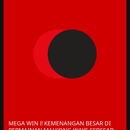
MEGA WIN !! KEMENANGAN BESAR DI