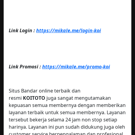
Link Login :
https://mikale.me/login-koi
Link Promosi :
https://mikale.me/promo-koi
Situs Bandar online terbaik dan
resmi
KOITOTO
juga sangat mengutamakan
kepuasan semua membernya dengan memberikan
layanan terbaik untuk semua membernya. Layanan
tersebut bekerja selama 24 jam non stop setiap
harinya. Layanan ini pun sudah didukung juga oleh
customer service berpengalaman dan profesional