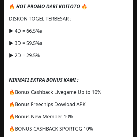
🔥
HOT PROMO DARI KOITOTO
🔥
DISKON TOGEL TERBESAR :
▶️ 4D = 66.5%a
▶️ 3D = 59.5%a
▶️ 2D = 29.5%
NIKMATI EXTRA BONUS KAMI :
🔥Bonus Cashback Livegame Up to 10%
🔥Bonus Freechips Dowload APK
🔥Bonus New Member 10%
🔥BONUS CASHBACK SPORTGG 10%