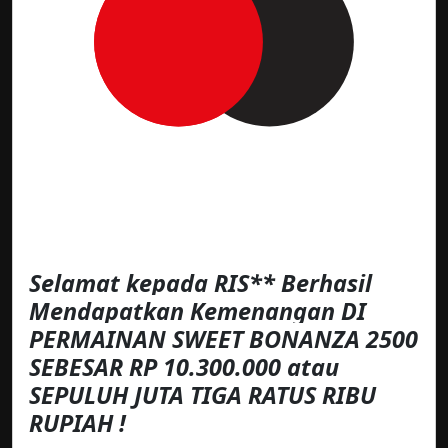
Selamat kepada RIS** Berhasil
Mendapatkan Kemenangan DI
PERMAINAN SWEET BONANZA 2500
SEBESAR RP 10.300.000 atau
SEPULUH JUTA TIGA RATUS RIBU
RUPIAH !