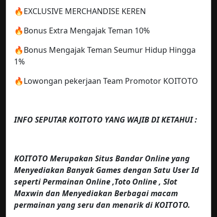
🔥EXCLUSIVE MERCHANDISE KEREN
🔥Bonus Extra Mengajak Teman 10%
🔥Bonus Mengajak Teman Seumur Hidup Hingga
1%
🔥Lowongan pekerjaan Team Promotor KOITOTO
INFO SEPUTAR KOITOTO YANG WAJIB DI KETAHUI :
KOITOTO Merupakan Situs Bandar Online yang
Menyediakan Banyak Games dengan Satu User Id
seperti Permainan Online ,Toto Online , Slot
Maxwin dan Menyediakan Berbagai macam
permainan yang seru dan menarik di KOITOTO.