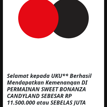
Selamat kepada UKU** Berhasil
Mendapatkan Kemenangan DI
PERMAINAN SWEET BONANZA
CANDYLAND SEBESAR RP
11.500.000 atau SEBELAS JUTA