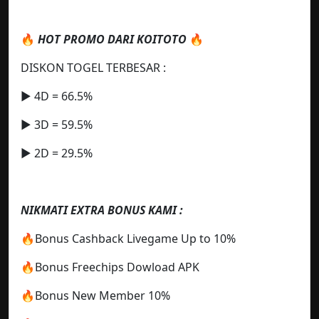
🔥
HOT PROMO DARI KOITOTO
🔥
DISKON TOGEL TERBESAR :
▶️ 4D = 66.5%
▶️ 3D = 59.5%
▶️ 2D = 29.5%
NIKMATI EXTRA BONUS KAMI :
🔥Bonus Cashback Livegame Up to 10%
🔥Bonus Freechips Dowload APK
🔥Bonus New Member 10%