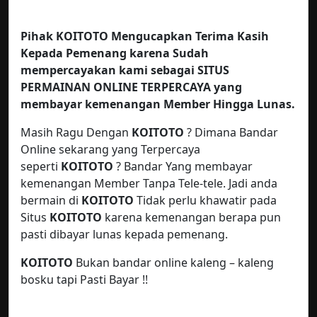
Pihak KOITOTO Mengucapkan Terima Kasih
Kepada Pemenang karena Sudah
mempercayakan kami sebagai SITUS
PERMAINAN ONLINE TERPERCAYA yang
membayar kemenangan Member Hingga Lunas.
Masih Ragu Dengan
KOITOTO
? Dimana Bandar
Online sekarang yang Terpercaya
seperti
KOITOTO
? Bandar Yang membayar
kemenangan Member Tanpa Tele-tele. Jadi anda
bermain di
KOITOTO
Tidak perlu khawatir pada
Situs
KOITOTO
karena kemenangan berapa pun
pasti dibayar lunas kepada pemenang.
KOITOTO
Bukan bandar online kaleng – kaleng
bosku tapi Pasti Bayar !!