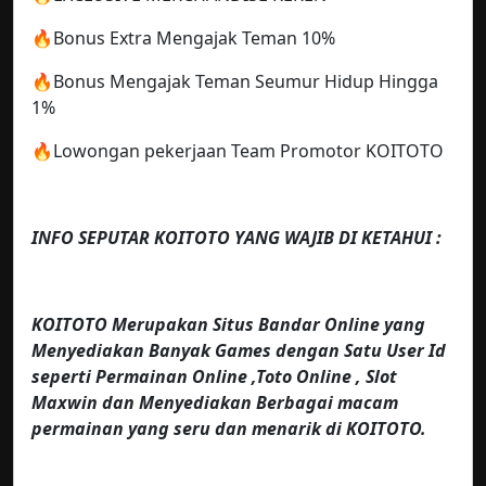
🔥Bonus Extra Mengajak Teman 10%
🔥Bonus Mengajak Teman Seumur Hidup Hingga
1%
🔥Lowongan pekerjaan Team Promotor KOITOTO
INFO SEPUTAR KOITOTO YANG WAJIB DI KETAHUI :
KOITOTO Merupakan Situs Bandar Online yang
Menyediakan Banyak Games dengan Satu User Id
seperti Permainan Online ,Toto Online , Slot
Maxwin dan Menyediakan Berbagai macam
permainan yang seru dan menarik di KOITOTO.