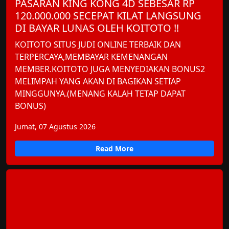
PASARAN KING KONG 4D SEBESAR RP
120.000.000 SECEPAT KILAT LANGSUNG
DI BAYAR LUNAS OLEH KOITOTO !!
KOITOTO SITUS JUDI ONLINE TERBAIK DAN
TERPERCAYA,MEMBAYAR KEMENANGAN
MEMBER.KOITOTO JUGA MENYEDIAKAN BONUS2
MELIMPAH YANG AKAN DI BAGIKAN SETIAP
MINGGUNYA.(MENANG KALAH TETAP DAPAT
BONUS)
Jumat, 07 Agustus 2026
Read More