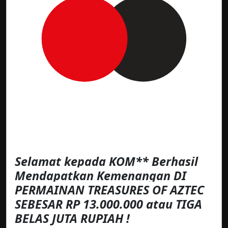
Selamat kepada KOM** Berhasil
Mendapatkan Kemenangan DI
PERMAINAN TREASURES OF AZTEC
SEBESAR RP 13.000.000 atau TIGA
BELAS JUTA RUPIAH !