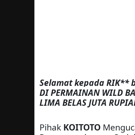
Selamat kepada RIK**
DI PERMAINAN WILD BAN
LIMA BELAS JUTA RUPIAH
Pihak
KOITOTO
Menguca