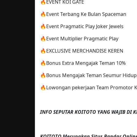
🔥EVENT KOI GATE
🔥Event Terbang Ke Bulan Spaceman
🔥Event Pragmatic Play Joker Jewels
🔥Event Multiplier Pragmatic Play
🔥EXCLUSIVE MERCHANDISE KEREN
🔥Bonus Extra Mengajak Teman 10%
🔥Bonus Mengajak Teman Seumur Hidup
🔥Lowongan pekerjaan Team Promotor 
INFO SEPUTAR KOITOTO YANG WAJIB DI K
KOITOTO Merupakan Situs Bandar Onlin