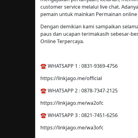
customer service melalui live chat. Ada
pemain untuk mainkan Permainan online 
Dengan demikian kami sampaikan selama
paus dan ucapan terimakasih sebesar-be
Online Terpercaya.
☎️ WHATSAPP 1 : 0831-9369-4756
https://linkjago.me/official
☎️ WHATSAPP 2 : 0878-7347-2125
https://linkjago.me/wa2ofc
☎️ WHATSAPP 3 : 0821-7451-6256
https://linkjago.me/wa3ofc