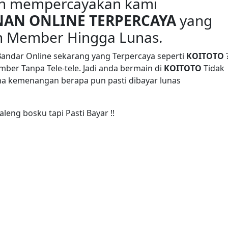
h mempercayakan kami
NAN ONLINE TERPERCAYA
yang
 Member Hingga Lunas.
andar Online sekarang yang Terpercaya seperti
KOITOTO
r Tanpa Tele-tele. Jadi anda bermain di
KOITOTO
Tidak
a kemenangan berapa pun pasti dibayar lunas
leng bosku tapi Pasti Bayar !!