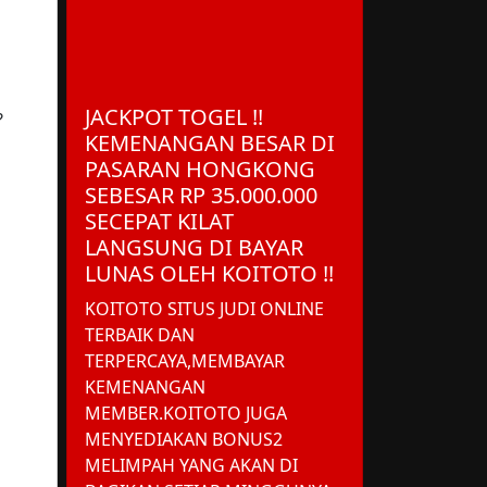
JACKPOT TOGEL !!
?
KEMENANGAN BESAR DI
PASARAN HONGKONG
SEBESAR RP 35.000.000
SECEPAT KILAT
LANGSUNG DI BAYAR
LUNAS OLEH KOITOTO !!
KOITOTO SITUS JUDI ONLINE
TERBAIK DAN
TERPERCAYA,MEMBAYAR
KEMENANGAN
MEMBER.KOITOTO JUGA
MENYEDIAKAN BONUS2
MELIMPAH YANG AKAN DI