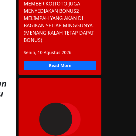
MEMBER.KOITOTO JUGA
MENYEDIAKAN BONUS2
MELIMPAH YANG AKAN DI
BAGIKAN SETIAP MINGGUNYA.
(MENANG KALAH TETAP DAPAT
BONUS)
Senin, 10 Agustus 2026
Read More
an
u