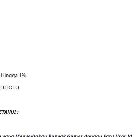
 Hingga 1%
KOITOTO
ETAHUI :
e yang Menyediakan Banyak Games dengan Satu User Id