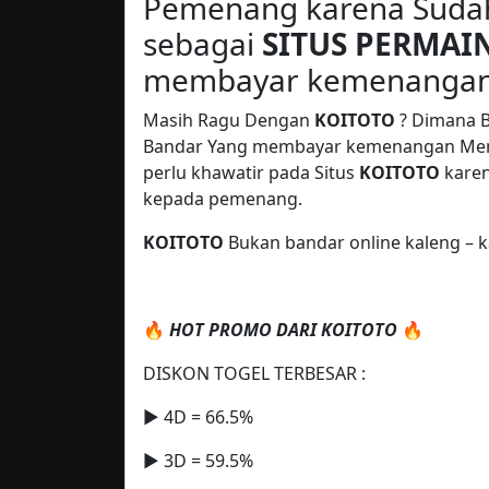
Pemenang karena Suda
sebagai
SITUS PERMAI
membayar kemenangan
Masih Ragu Dengan
KOITOTO
? Dimana B
Bandar Yang membayar kemenangan Membe
perlu khawatir pada Situs
KOITOTO
karen
kepada pemenang.
KOITOTO
Bukan bandar online kaleng – ka
🔥
HOT PROMO DARI KOITOTO
🔥
DISKON TOGEL TERBESAR :
▶️ 4D = 66.5%
▶️ 3D = 59.5%