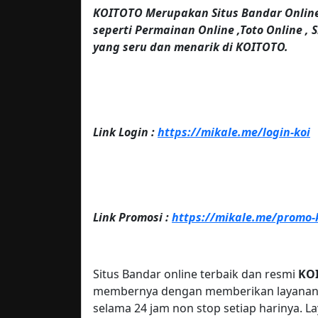
KOITOTO Merupakan Situs Bandar Onlin
seperti Permainan Online ,Toto Online
yang seru dan menarik di KOITOTO.
Link Login :
https://mikale.me/login-koi
Link Promosi :
https://mikale.me/promo-
Situs Bandar online terbaik dan resmi
KO
membernya dengan memberikan layanan t
selama 24 jam non stop setiap harinya. L