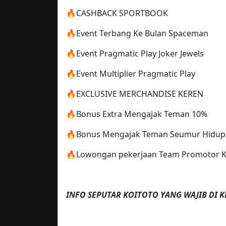
🔥
CASHBACK SPORTBOOK
🔥Event Terbang Ke Bulan Spaceman
🔥Event Pragmatic Play Joker Jewels
🔥Event Multiplier Pragmatic Play
🔥EXCLUSIVE MERCHANDISE KEREN
🔥Bonus Extra Mengajak Teman 10%
🔥Bonus Mengajak Teman Seumur Hidup
🔥Lowongan pekerjaan Team Promotor 
INFO SEPUTAR KOITOTO YANG WAJIB DI K