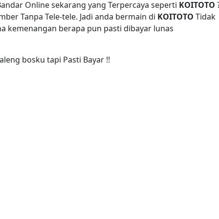
andar Online sekarang yang Terpercaya seperti
KOITOTO
r Tanpa Tele-tele. Jadi anda bermain di
KOITOTO
Tidak
a kemenangan berapa pun pasti dibayar lunas
leng bosku tapi Pasti Bayar !!