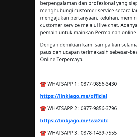
berpengalaman dan profesional yang sia
menghubungi customer service secara lang
mengajukan pertanyaan, keluhan, meminta
customer service melalui live chat. Ada
pemain untuk mainkan Permainan online 
Dengan demikian kami sampaikan selama
paus dan ucapan terimakasih sebesar-be
Online Terpercaya.
☎️ WHATSAPP 1 : 0877-9856-3430
https://linkjago.me/official
☎️ WHATSAPP 2 : 0877-9856-3796
https://linkjago.me/wa2ofc
☎️ WHATSAPP 3 : 0878-1439-7555