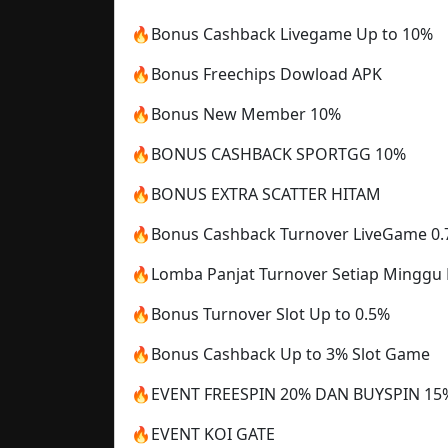
🔥Bonus Cashback Livegame Up to 10%
🔥Bonus Freechips Dowload APK
🔥Bonus New Member 10%
🔥BONUS CASHBACK SPORTGG 10%
🔥BONUS EXTRA SCATTER HITAM
🔥Bonus Cashback Turnover LiveGame 0
🔥Lomba Panjat Turnover Setiap Minggu 
🔥Bonus Turnover Slot Up to 0.5%
🔥Bonus Cashback Up to 3% Slot Game
🔥EVENT FREESPIN 20% DAN BUYSPIN 15
🔥EVENT KOI GATE