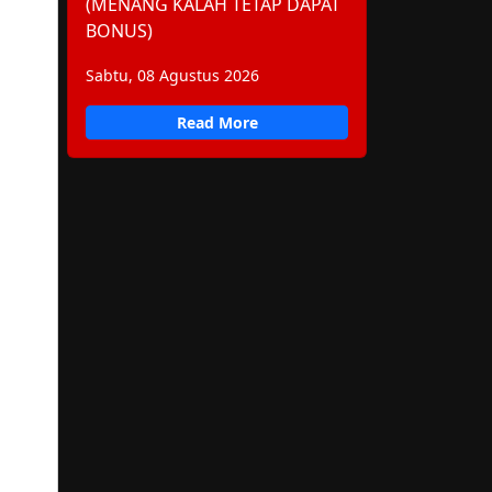
(MENANG KALAH TETAP DAPAT
BONUS)
Sabtu, 08 Agustus 2026
Read More