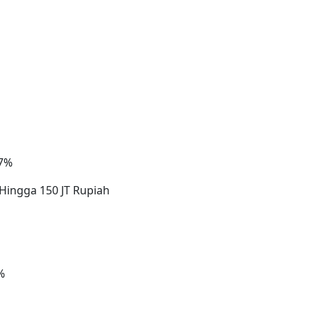
.7%
Hingga 150 JT Rupiah
%