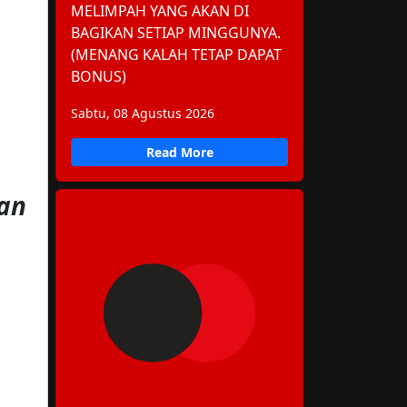
MELIMPAH YANG AKAN DI
BAGIKAN SETIAP MINGGUNYA.
(MENANG KALAH TETAP DAPAT
BONUS)
Sabtu, 08 Agustus 2026
Read More
an