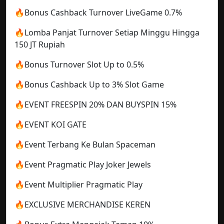
🔥Bonus Cashback Turnover LiveGame 0.7%
🔥Lomba Panjat Turnover Setiap Minggu Hingga
150 JT Rupiah
🔥Bonus Turnover Slot Up to 0.5%
🔥Bonus Cashback Up to 3% Slot Game
🔥EVENT FREESPIN 20% DAN BUYSPIN 15%
🔥EVENT KOI GATE
🔥Event Terbang Ke Bulan Spaceman
🔥Event Pragmatic Play Joker Jewels
🔥Event Multiplier Pragmatic Play
🔥EXCLUSIVE MERCHANDISE KEREN