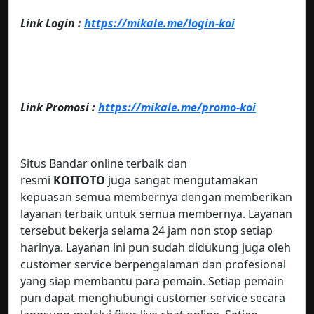
Link Login :
https://mikale.me/login-koi
Link Promosi :
https://mikale.me/promo-koi
Situs Bandar online terbaik dan
resmi
KOITOTO
juga sangat mengutamakan
kepuasan semua membernya dengan memberikan
layanan terbaik untuk semua membernya. Layanan
tersebut bekerja selama 24 jam non stop setiap
harinya. Layanan ini pun sudah didukung juga oleh
customer service berpengalaman dan profesional
yang siap membantu para pemain. Setiap pemain
pun dapat menghubungi customer service secara