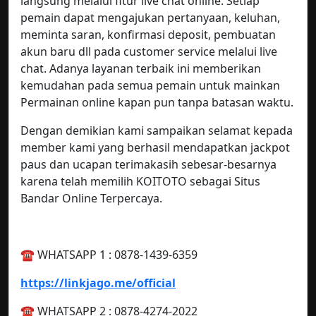
langsung melalui fitur live chat online. Setiap
pemain dapat mengajukan pertanyaan, keluhan,
meminta saran, konfirmasi deposit, pembuatan
akun baru dll pada customer service melalui live
chat. Adanya layanan terbaik ini memberikan
kemudahan pada semua pemain untuk mainkan
Permainan online kapan pun tanpa batasan waktu.
Dengan demikian kami sampaikan selamat kepada
member kami yang berhasil mendapatkan jackpot
paus dan ucapan terimakasih sebesar-besarnya
karena telah memilih KOITOTO sebagai Situs
Bandar Online Terpercaya.
☎️ WHATSAPP 1 : 0878-1439-6359
https://linkjago.me/official
☎️ WHATSAPP 2 : 0878-4274-2022