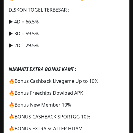
DISKON TOGEL TERBESAR :
▶️ 4D = 66.5%
▶️ 3D = 59.5%
▶️ 2D = 29.5%
NIKMATI EXTRA BONUS KAMI :
🔥Bonus Cashback Livegame Up to 10%
🔥Bonus Freechips Dowload APK
🔥Bonus New Member 10%
🔥BONUS CASHBACK SPORTGG 10%
🔥BONUS EXTRA SCATTER HITAM