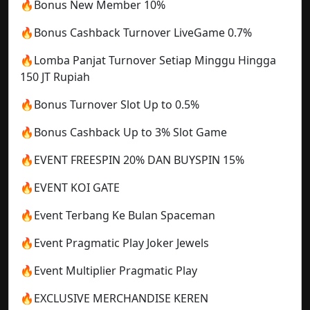
🔥Bonus New Member 10%
🔥Bonus Cashback Turnover LiveGame 0.7%
🔥Lomba Panjat Turnover Setiap Minggu Hingga
150 JT Rupiah
🔥Bonus Turnover Slot Up to 0.5%
🔥Bonus Cashback Up to 3% Slot Game
🔥EVENT FREESPIN 20% DAN BUYSPIN 15%
🔥EVENT KOI GATE
🔥Event Terbang Ke Bulan Spaceman
🔥Event Pragmatic Play Joker Jewels
🔥Event Multiplier Pragmatic Play
🔥EXCLUSIVE MERCHANDISE KEREN