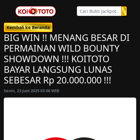
Kembali ke Beranda
BIG WIN !! MENANG BESAR DI
PERMAINAN WILD BOUNTY
SHOWDOWN !!! KOITOTO
BAYAR LANGSUNG LUNAS
SEBESAR Rp 20.000.000 !!!
Senin, 23 Juni 2025 03:06 WIB