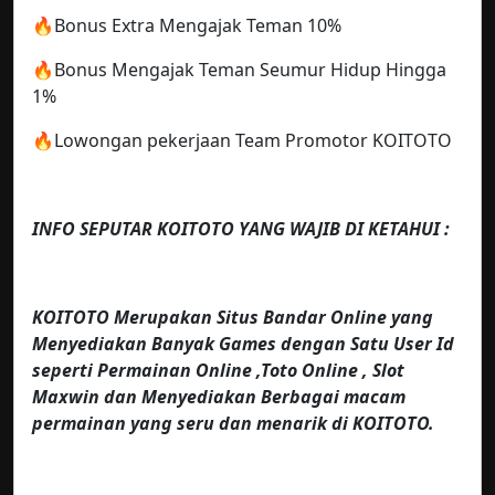
🔥Bonus Extra Mengajak Teman 10%
🔥Bonus Mengajak Teman Seumur Hidup Hingga
1%
🔥Lowongan pekerjaan Team Promotor KOITOTO
INFO SEPUTAR KOITOTO YANG WAJIB DI KETAHUI :
KOITOTO Merupakan Situs Bandar Online yang
Menyediakan Banyak Games dengan Satu User Id
seperti Permainan Online ,Toto Online , Slot
Maxwin dan Menyediakan Berbagai macam
permainan yang seru dan menarik di KOITOTO.