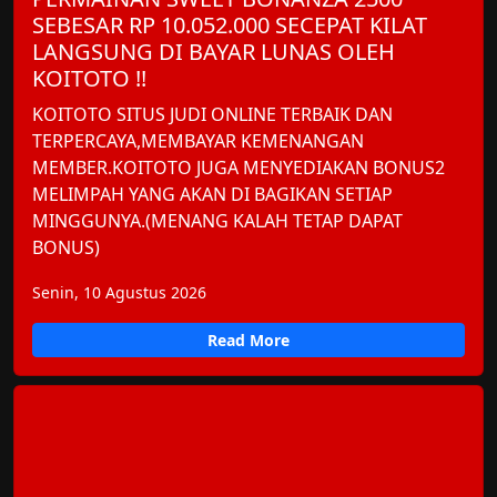
SEBESAR RP 10.052.000 SECEPAT KILAT
LANGSUNG DI BAYAR LUNAS OLEH
KOITOTO !!
KOITOTO SITUS JUDI ONLINE TERBAIK DAN
TERPERCAYA,MEMBAYAR KEMENANGAN
MEMBER.KOITOTO JUGA MENYEDIAKAN BONUS2
MELIMPAH YANG AKAN DI BAGIKAN SETIAP
MINGGUNYA.(MENANG KALAH TETAP DAPAT
BONUS)
Senin, 10 Agustus 2026
Read More