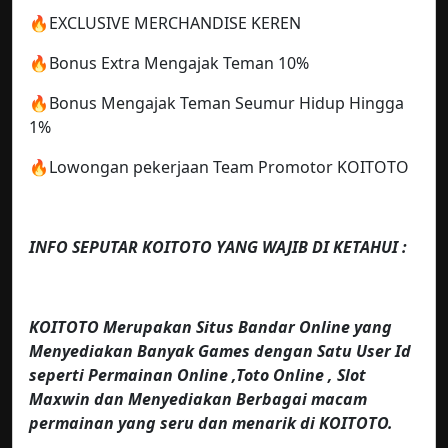
🔥EXCLUSIVE MERCHANDISE KEREN
🔥Bonus Extra Mengajak Teman 10%
🔥Bonus Mengajak Teman Seumur Hidup Hingga
1%
🔥Lowongan pekerjaan Team Promotor KOITOTO
INFO SEPUTAR KOITOTO YANG WAJIB DI KETAHUI :
KOITOTO Merupakan Situs Bandar Online yang
Menyediakan Banyak Games dengan Satu User Id
seperti Permainan Online ,Toto Online , Slot
Maxwin dan Menyediakan Berbagai macam
permainan yang seru dan menarik di KOITOTO.