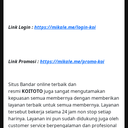
Link Login :
https://mikale.me/login-koi
Link Promosi :
https://mikale.me/promo-koi
Situs Bandar online terbaik dan
resmi
KOITOTO
juga sangat mengutamakan
kepuasan semua membernya dengan memberikan
layanan terbaik untuk semua membernya. Layanan
tersebut bekerja selama 24 jam non stop setiap
harinya. Layanan ini pun sudah didukung juga oleh
customer service berpengalaman dan profesional