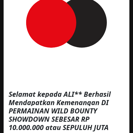
Selamat kepada ALI** Berhasil
Mendapatkan Kemenangan DI
PERMAINAN WILD BOUNTY
SHOWDOWN SEBESAR RP
10.000.000 atau SEPULUH JUTA