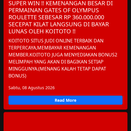
SUPER WIN !! KEMENANGAN BESAR DI
PERMAINAN GATES OF OLYMPUS
ROULETTE SEBESAR RP 360.000.000
SECEPAT KILAT LANGSUNG DI BAYAR
LUNAS OLEH KOITOTO !!
KOITOTO SITUS JUDI ONLINE TERBAIK DAN
TERPERCAYA,MEMBAYAR KEMENANGAN
MEMBER.KOITOTO JUGA MENYEDIAKAN BONUS2
MELIMPAH YANG AKAN DI BAGIKAN SETIAP
MINGGUNYA.(MENANG KALAH TETAP DAPAT
BONUS)
Sabtu, 08 Agustus 2026
Read More