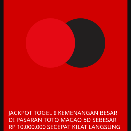
JACKPOT TOGEL !! KEMENANGAN BESAR
DI PASARAN TOTO MACAO 5D SEBESAR
RP 10.000.000 SECEPAT KILAT LANGSUNG