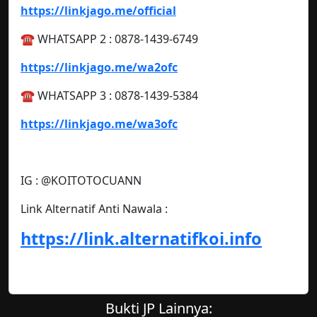
https://linkjago.me/official
☎️ WHATSAPP 2 : 0878-1439-6749
https://linkjago.me/wa2ofc
☎️ WHATSAPP 3 : 0878-1439-5384
https://linkjago.me/wa3ofc
IG : @KOITOTOCUANN
Link Alternatif Anti Nawala :
https://link.alternatifkoi.info
Bukti JP Lainnya: