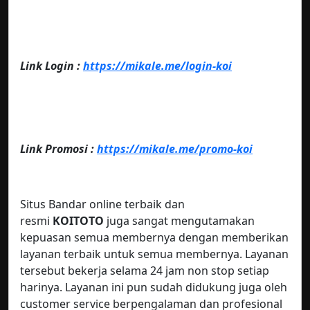
Link Login :
https://mikale.me/login-koi
Link Promosi :
https://mikale.me/promo-koi
Situs Bandar online terbaik dan
resmi
KOITOTO
juga sangat mengutamakan
kepuasan semua membernya dengan memberikan
layanan terbaik untuk semua membernya. Layanan
tersebut bekerja selama 24 jam non stop setiap
harinya. Layanan ini pun sudah didukung juga oleh
customer service berpengalaman dan profesional