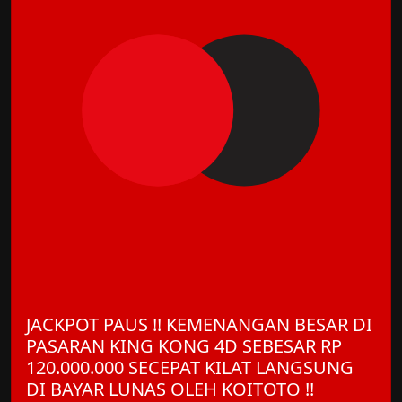
JACKPOT PAUS !! KEMENANGAN BESAR DI
PASARAN KING KONG 4D SEBESAR RP
120.000.000 SECEPAT KILAT LANGSUNG
DI BAYAR LUNAS OLEH KOITOTO !!