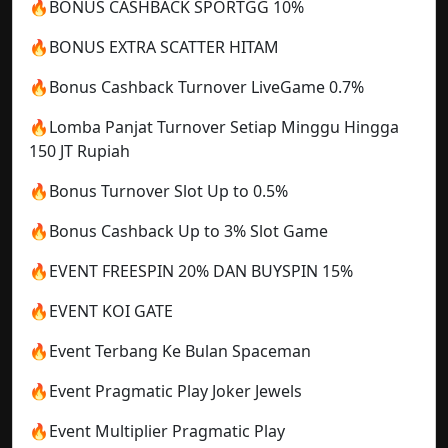
🔥BONUS CASHBACK SPORTGG 10%
🔥BONUS EXTRA SCATTER HITAM
🔥Bonus Cashback Turnover LiveGame 0.7%
🔥Lomba Panjat Turnover Setiap Minggu Hingga
150 JT Rupiah
🔥Bonus Turnover Slot Up to 0.5%
🔥Bonus Cashback Up to 3% Slot Game
🔥EVENT FREESPIN 20% DAN BUYSPIN 15%
🔥EVENT KOI GATE
🔥Event Terbang Ke Bulan Spaceman
🔥Event Pragmatic Play Joker Jewels
🔥Event Multiplier Pragmatic Play