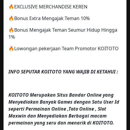
🔥EXCLUSIVE MERCHANDISE KEREN
🔥Bonus Extra Mengajak Teman 10%
🔥Bonus Mengajak Teman Seumur Hidup Hingga
1%
🔥Lowongan pekerjaan Team Promotor KOITOTO
INFO SEPUTAR KOITOTO YANG WAJIB DI KETAHUI :
KOITOTO Merupakan Situs Bandar Online yang
Menyediakan Banyak Games dengan Satu User Id
seperti Permainan Online ,Toto Online , Slot
Maxwin dan Menyediakan Berbagai macam
permainan yang seru dan menarik di KOITOTO.