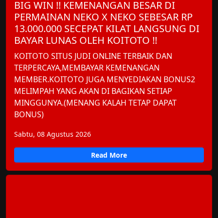
BIG WIN !! KEMENANGAN BESAR DI
PERMAINAN NEKO X NEKO SEBESAR RP
13.000.000 SECEPAT KILAT LANGSUNG DI
BAYAR LUNAS OLEH KOITOTO !!
KOITOTO SITUS JUDI ONLINE TERBAIK DAN
TERPERCAYA,MEMBAYAR KEMENANGAN
MEMBER.KOITOTO JUGA MENYEDIAKAN BONUS2
MELIMPAH YANG AKAN DI BAGIKAN SETIAP
MINGGUNYA.(MENANG KALAH TETAP DAPAT
BONUS)
Sabtu, 08 Agustus 2026
Read More