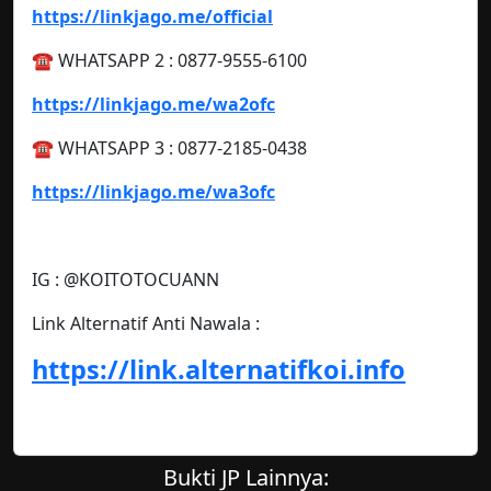
https://linkjago.me/official
☎️ WHATSAPP 2 : 0877-9555-6100
https://linkjago.me/wa2ofc
☎️ WHATSAPP 3 : 0877-2185-0438
https://linkjago.me/wa3ofc
IG : @KOITOTOCUANN
Link Alternatif Anti Nawala :
https://link.alternatifkoi.info
Bukti JP Lainnya: