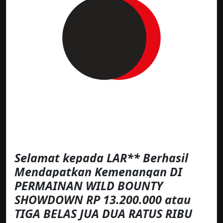
Selamat kepada LAR** Berhasil
Mendapatkan Kemenangan DI
PERMAINAN WILD BOUNTY
SHOWDOWN RP 13.200.000 atau
TIGA BELAS JUA DUA RATUS RIBU