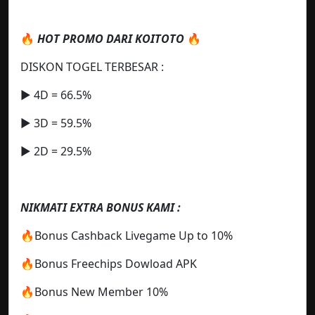
🔥
HOT PROMO DARI KOITOTO
🔥
DISKON TOGEL TERBESAR :
▶️ 4D = 66.5%
▶️ 3D = 59.5%
▶️ 2D = 29.5%
NIKMATI EXTRA BONUS KAMI :
🔥Bonus Cashback Livegame Up to 10%
🔥Bonus Freechips Dowload APK
🔥Bonus New Member 10%