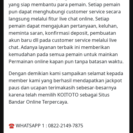
yang siap membantu para pemain. Setiap pemain
pun dapat menghubungi customer service secara
langsung melalui fitur live chat online. Setiap
pemain dapat mengajukan pertanyaan, keluhan,
meminta saran, konfirmasi deposit, pembuatan
akun baru dll pada customer service melalui live
chat. Adanya layanan terbaik ini memberikan
kemudahan pada semua pemain untuk mainkan
Permainan online kapan pun tanpa batasan waktu.
Dengan demikian kami sampaikan selamat kepada
member kami yang berhasil mendapatkan jackpot
paus dan ucapan terimakasih sebesar-besarnya
karena telah memilih KOITOTO sebagai Situs
Bandar Online Terpercaya.
☎️ WHATSAPP 1 : 0822-2149-7875