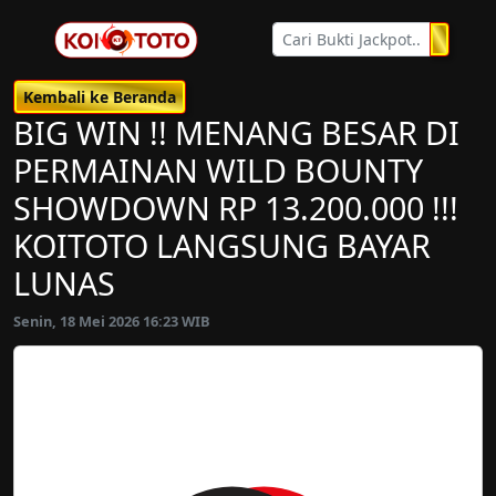
Kembali ke Beranda
BIG WIN !! MENANG BESAR DI
PERMAINAN WILD BOUNTY
SHOWDOWN RP 13.200.000 !!!
KOITOTO LANGSUNG BAYAR
LUNAS
Senin, 18 Mei 2026 16:23 WIB