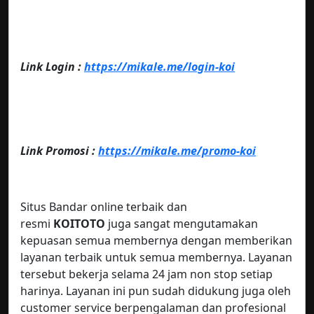
Link Login :
https://mikale.me/login-koi
Link Promosi :
https://mikale.me/promo-koi
Situs Bandar online terbaik dan
resmi
KOITOTO
juga sangat mengutamakan
kepuasan semua membernya dengan memberikan
layanan terbaik untuk semua membernya. Layanan
tersebut bekerja selama 24 jam non stop setiap
harinya. Layanan ini pun sudah didukung juga oleh
customer service berpengalaman dan profesional