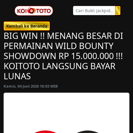
Kembali ke Beranda
BIG WIN !! MENANG BESAR DI
PERMAINAN WILD BOUNTY
SHOWDOWN RP 15.000.000 !!!
KOITOTO LANGSUNG BAYAR
LUNAS
Kamis, 04 Juni 2026 16:03 WIB