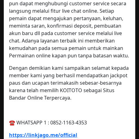
pun dapat menghubungi customer service secara
langsung melalui fitur live chat online. Setiap
pemain dapat mengajukan pertanyaan, keluhan,
meminta saran, konfirmasi deposit, pembuatan
akun baru dll pada customer service melalui live
chat. Adanya layanan terbaik ini memberikan
kemudahan pada semua pemain untuk mainkan
Permainan online kapan pun tanpa batasan waktu.
Dengan demikian kami sampaikan selamat kepada
member kami yang berhasil mendapatkan jackpot
paus dan ucapan terimakasih sebesar-besarnya
karena telah memilih KOITOTO sebagai Situs
Bandar Online Terpercaya.
☎️ WHATSAPP 1 : 0852-1163-4353
https://linkjago.me/official