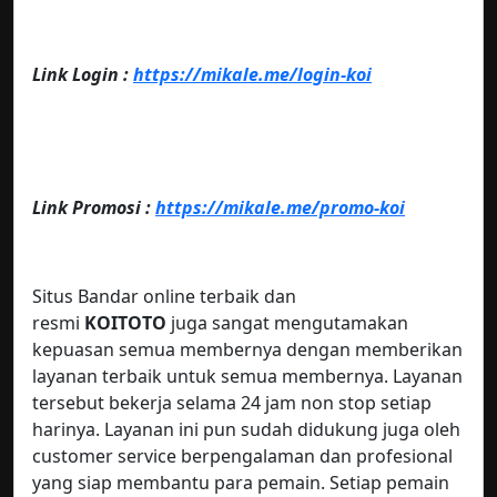
Link Login :
https://mikale.me/login-koi
Link Promosi :
https://mikale.me/promo-koi
Situs Bandar online terbaik dan
resmi
KOITOTO
juga sangat mengutamakan
kepuasan semua membernya dengan memberikan
layanan terbaik untuk semua membernya. Layanan
tersebut bekerja selama 24 jam non stop setiap
harinya. Layanan ini pun sudah didukung juga oleh
customer service berpengalaman dan profesional
yang siap membantu para pemain. Setiap pemain