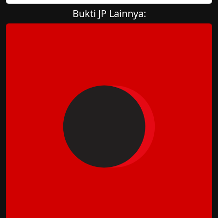
Bukti JP Lainnya: