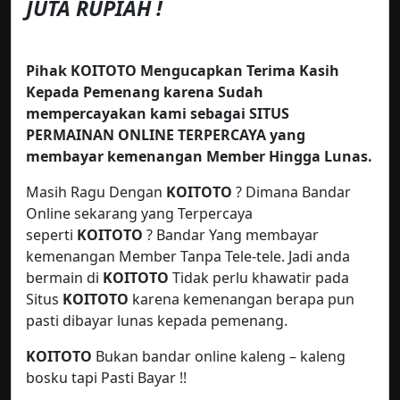
JUTA RUPIAH !
Pihak KOITOTO Mengucapkan Terima Kasih
Kepada Pemenang karena Sudah
mempercayakan kami sebagai SITUS
PERMAINAN ONLINE TERPERCAYA yang
membayar kemenangan Member Hingga Lunas.
Masih Ragu Dengan
KOITOTO
? Dimana Bandar
Online sekarang yang Terpercaya
seperti
KOITOTO
? Bandar Yang membayar
kemenangan Member Tanpa Tele-tele. Jadi anda
bermain di
KOITOTO
Tidak perlu khawatir pada
Situs
KOITOTO
karena kemenangan berapa pun
pasti dibayar lunas kepada pemenang.
KOITOTO
Bukan bandar online kaleng – kaleng
bosku tapi Pasti Bayar !!