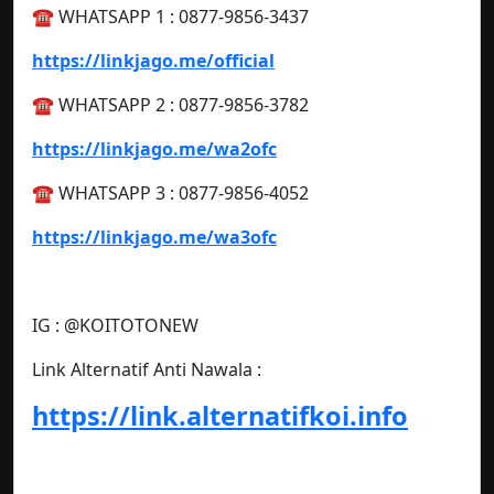
☎️ WHATSAPP 1 : 0877-9856-3437
https://linkjago.me/official
☎️ WHATSAPP 2 : 0877-9856-3782
https://linkjago.me/wa2ofc
☎️ WHATSAPP 3 : 0877-9856-4052
https://linkjago.me/wa3ofc
IG : @KOITOTONEW
Link Alternatif Anti Nawala :
https://link.alternatifkoi.info