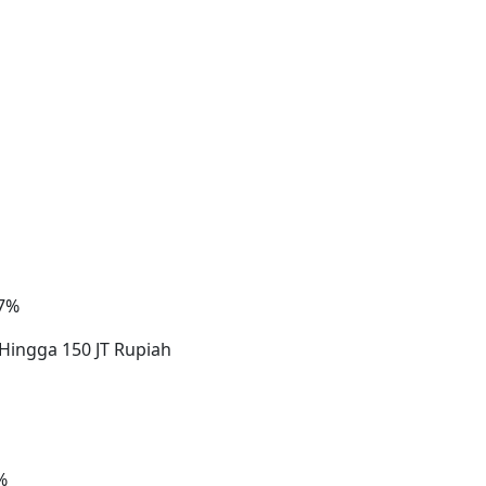
.7%
Hingga 150 JT Rupiah
%