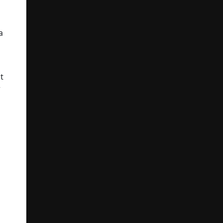
a
t
r