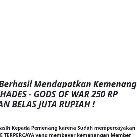
 Berhasil Mendapatkan Kemenan
HADES - GODS OF WAR 250 RP
AN BELAS JUTA RUPIAH !
Kasih Kepada Pemenang karena Sudah mempercayakan
NE TERPERCAYA yang membayar kemenangan Member