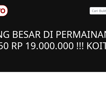
NG BESAR DI PERMAINA
50 RP 19.000.000 !!! K