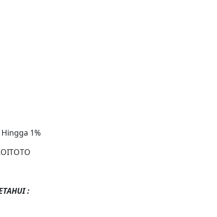
 Hingga 1%
KOITOTO
ETAHUI :