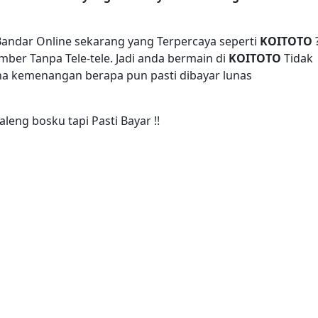
andar Online sekarang yang Terpercaya seperti
KOITOTO
r Tanpa Tele-tele. Jadi anda bermain di
KOITOTO
Tidak
a kemenangan berapa pun pasti dibayar lunas
leng bosku tapi Pasti Bayar !!