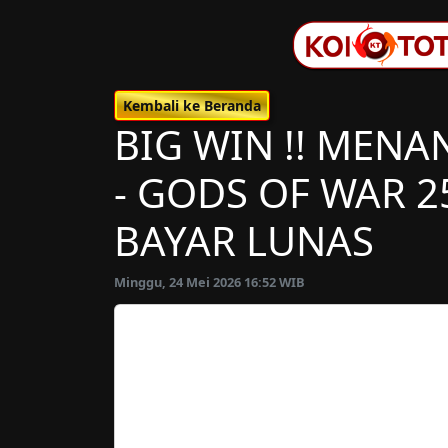
Kembali ke Beranda
BIG WIN !! MENA
- GODS OF WAR 2
BAYAR LUNAS
Minggu, 24 Mei 2026 16:52 WIB