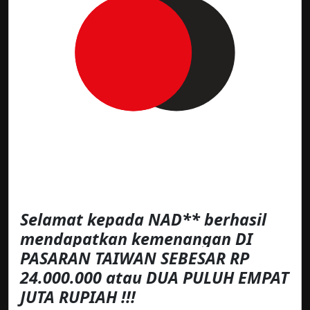
Selamat kepada NAD** berhasil
mendapatkan kemenangan DI
PASARAN TAIWAN SEBESAR RP
24.000.000 atau DUA PULUH EMPAT
JUTA RUPIAH !!!