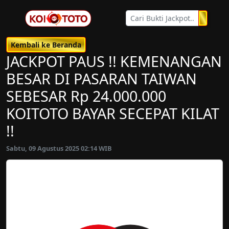
Kembali ke Beranda
JACKPOT PAUS !! KEMENANGAN
BESAR DI PASARAN TAIWAN
SEBESAR Rp 24.000.000
KOITOTO BAYAR SECEPAT KILAT
!!
Sabtu, 09 Agustus 2025 02:14 WIB