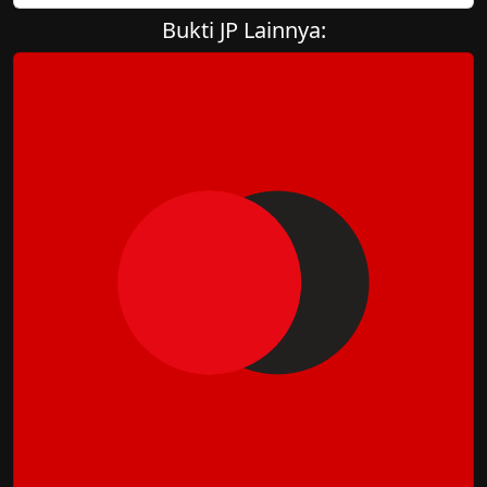
Bukti JP Lainnya: