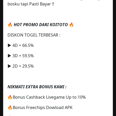
bosku tapi Pasti Bayar !!
🔥
HOT PROMO DARI KOITOTO
🔥
DISKON TOGEL TERBESAR :
▶️ 4D = 66.5%
▶️ 3D = 59.5%
▶️ 2D = 29.5%
NIKMATI EXTRA BONUS KAMI :
🔥Bonus Cashback Livegame Up to 10%
🔥Bonus Freechips Dowload APK