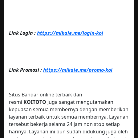
Link Login :
https://mikale.me/login-koi
Link Promosi :
https://mikale.me/promo-koi
Situs Bandar online terbaik dan
resmi
KOITOTO
juga sangat mengutamakan
kepuasan semua membernya dengan memberikan
layanan terbaik untuk semua membernya. Layanan
tersebut bekerja selama 24 jam non stop setiap
harinya. Layanan ini pun sudah didukung juga oleh