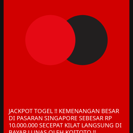
JACKPOT TOGEL !! KEMENANGAN BESAR
DI PASARAN SINGAPORE SEBESAR RP
10.000.000 SECEPAT KILAT LANGSUNG DI
BAYAR LUNAS OLEH KOITOTO !!