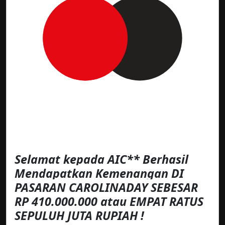
Selamat kepada AIC** Berhasil
Mendapatkan Kemenangan DI
PASARAN CAROLINADAY SEBESAR
RP 410.000.000 atau EMPAT RATUS
SEPULUH JUTA RUPIAH !