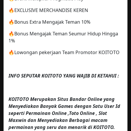
🔥EXCLUSIVE MERCHANDISE KEREN
🔥Bonus Extra Mengajak Teman 10%
🔥Bonus Mengajak Teman Seumur Hidup Hingga
1%
🔥Lowongan pekerjaan Team Promotor KOITOTO
INFO SEPUTAR KOITOTO YANG WAJIB DI KETAHUI :
KOITOTO Merupakan Situs Bandar Online yang
Menyediakan Banyak Games dengan Satu User Id
seperti Permainan Online ,Toto Online , Slot
Maxwin dan Menyediakan Berbagai macam
permainan yang seru dan menarik di KOITOTO.