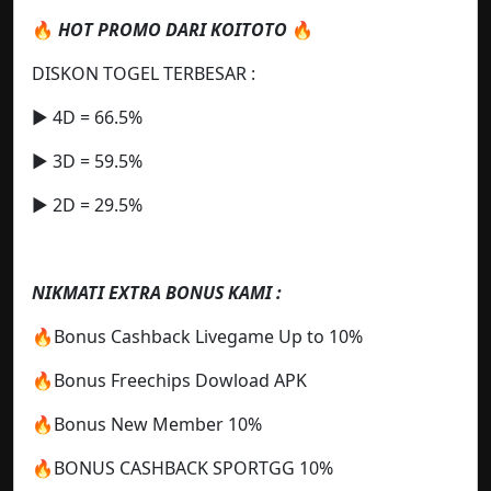
🔥
HOT PROMO DARI KOITOTO
🔥
DISKON TOGEL TERBESAR :
▶️ 4D = 66.5%
▶️ 3D = 59.5%
▶️ 2D = 29.5%
NIKMATI EXTRA BONUS KAMI :
🔥Bonus Cashback Livegame Up to 10%
🔥Bonus Freechips Dowload APK
🔥Bonus New Member 10%
🔥BONUS CASHBACK SPORTGG 10%