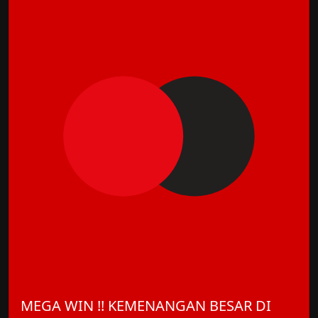
MEGA WIN !! KEMENANGAN BESAR DI