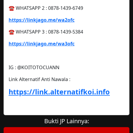
☎️ WHATSAPP 2 : 0878-1439-6749
https://linkjago.me/wa2ofc
☎️ WHATSAPP 3 : 0878-1439-5384
https://linkjago.me/wa3ofc
IG : @KOITOTOCUANN
Link Alternatif Anti Nawala :
https://link.alternatifkoi.info
Bukti JP Lainnya: