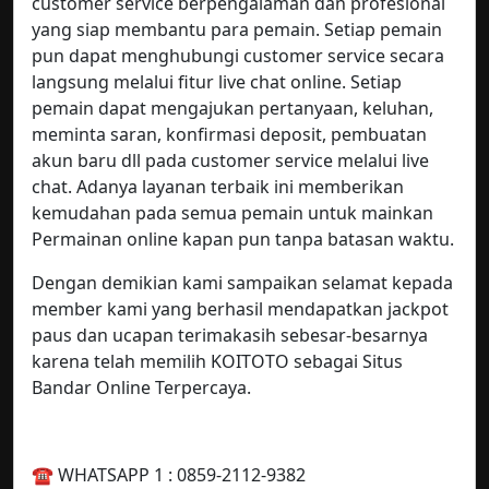
customer service berpengalaman dan profesional
yang siap membantu para pemain. Setiap pemain
pun dapat menghubungi customer service secara
langsung melalui fitur live chat online. Setiap
pemain dapat mengajukan pertanyaan, keluhan,
meminta saran, konfirmasi deposit, pembuatan
akun baru dll pada customer service melalui live
chat. Adanya layanan terbaik ini memberikan
kemudahan pada semua pemain untuk mainkan
Permainan online kapan pun tanpa batasan waktu.
Dengan demikian kami sampaikan selamat kepada
member kami yang berhasil mendapatkan jackpot
paus dan ucapan terimakasih sebesar-besarnya
karena telah memilih KOITOTO sebagai Situs
Bandar Online Terpercaya.
☎️ WHATSAPP 1 : 0859-2112-9382