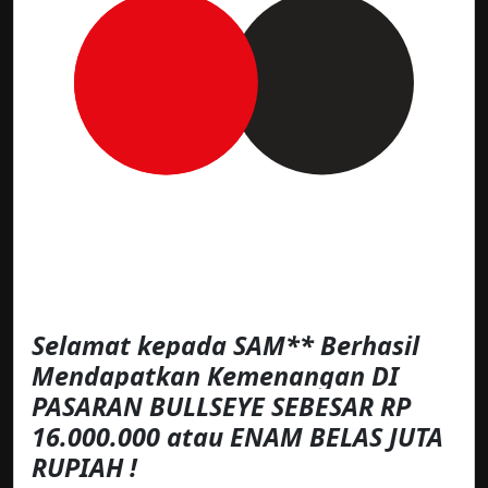
Selamat kepada SAM** Berhasil
Mendapatkan Kemenangan DI
PASARAN BULLSEYE SEBESAR RP
16.000.000 atau ENAM BELAS JUTA
RUPIAH !