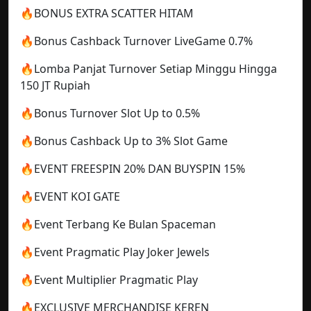
🔥BONUS EXTRA SCATTER HITAM
🔥Bonus Cashback Turnover LiveGame 0.7%
🔥Lomba Panjat Turnover Setiap Minggu Hingga
150 JT Rupiah
🔥Bonus Turnover Slot Up to 0.5%
🔥Bonus Cashback Up to 3% Slot Game
🔥EVENT FREESPIN 20% DAN BUYSPIN 15%
🔥EVENT KOI GATE
🔥Event Terbang Ke Bulan Spaceman
🔥Event Pragmatic Play Joker Jewels
🔥Event Multiplier Pragmatic Play
🔥EXCLUSIVE MERCHANDISE KEREN