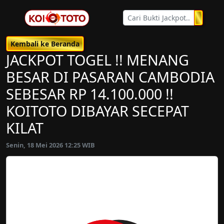
Kembali ke Beranda
JACKPOT TOGEL !! MENANG
BESAR DI PASARAN CAMBODIA
SEBESAR RP 14.100.000 !!
KOITOTO DIBAYAR SECEPAT
KILAT
Senin, 18 Mei 2026 12:25 WIB