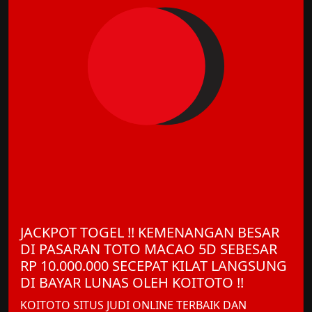
JACKPOT TOGEL !! KEMENANGAN BESAR
DI PASARAN TOTO MACAO 5D SEBESAR
RP 10.000.000 SECEPAT KILAT LANGSUNG
DI BAYAR LUNAS OLEH KOITOTO !!
KOITOTO SITUS JUDI ONLINE TERBAIK DAN