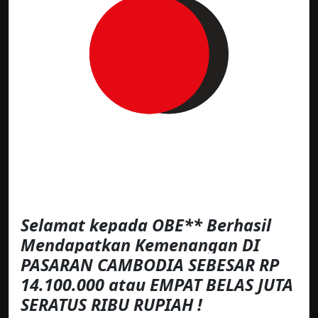
Selamat kepada OBE** Berhasil
Mendapatkan Kemenangan DI
PASARAN CAMBODIA SEBESAR RP
14.100.000 atau EMPAT BELAS JUTA
SERATUS RIBU RUPIAH !