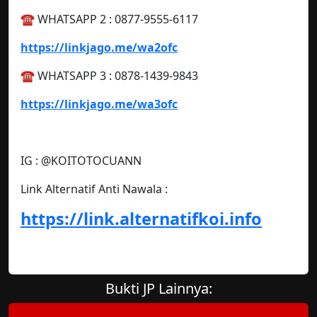
☎️ WHATSAPP 2 : 0877-9555-6117
https://linkjago.me/wa2ofc
☎️ WHATSAPP 3 : 0878-1439-9843
https://linkjago.me/wa3ofc
IG : @KOITOTOCUANN
Link Alternatif Anti Nawala :
https://link.alternatifkoi.info
Bukti JP Lainnya: