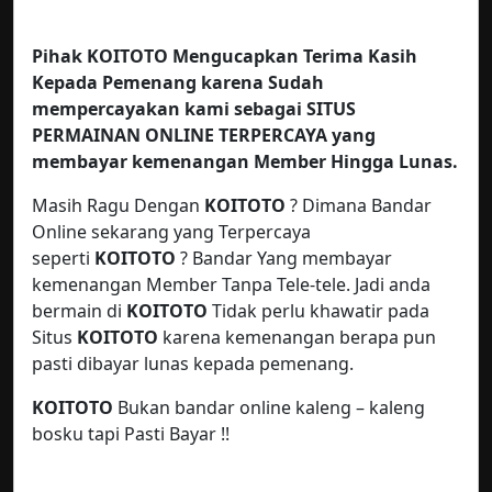
Pihak KOITOTO Mengucapkan Terima Kasih
Kepada Pemenang karena Sudah
mempercayakan kami sebagai SITUS
PERMAINAN ONLINE TERPERCAYA yang
membayar kemenangan Member Hingga Lunas.
Masih Ragu Dengan
KOITOTO
? Dimana Bandar
Online sekarang yang Terpercaya
seperti
KOITOTO
? Bandar Yang membayar
kemenangan Member Tanpa Tele-tele. Jadi anda
bermain di
KOITOTO
Tidak perlu khawatir pada
Situs
KOITOTO
karena kemenangan berapa pun
pasti dibayar lunas kepada pemenang.
KOITOTO
Bukan bandar online kaleng – kaleng
bosku tapi Pasti Bayar !!