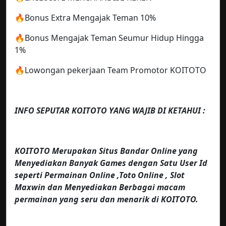
🔥Bonus Extra Mengajak Teman 10%
🔥Bonus Mengajak Teman Seumur Hidup Hingga
1%
🔥Lowongan pekerjaan Team Promotor KOITOTO
INFO SEPUTAR KOITOTO YANG WAJIB DI KETAHUI :
KOITOTO Merupakan Situs Bandar Online yang
Menyediakan Banyak Games dengan Satu User Id
seperti Permainan Online ,Toto Online , Slot
Maxwin dan Menyediakan Berbagai macam
permainan yang seru dan menarik di KOITOTO.