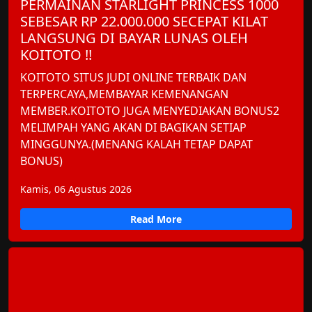
PERMAINAN STARLIGHT PRINCESS 1000
SEBESAR RP 22.000.000 SECEPAT KILAT
LANGSUNG DI BAYAR LUNAS OLEH
KOITOTO !!
KOITOTO SITUS JUDI ONLINE TERBAIK DAN
TERPERCAYA,MEMBAYAR KEMENANGAN
MEMBER.KOITOTO JUGA MENYEDIAKAN BONUS2
MELIMPAH YANG AKAN DI BAGIKAN SETIAP
MINGGUNYA.(MENANG KALAH TETAP DAPAT
BONUS)
Kamis, 06 Agustus 2026
Read More