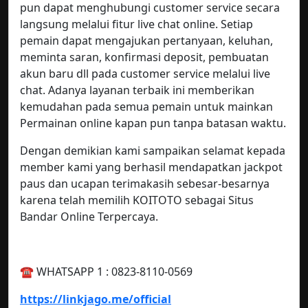
pun dapat menghubungi customer service secara
langsung melalui fitur live chat online. Setiap
pemain dapat mengajukan pertanyaan, keluhan,
meminta saran, konfirmasi deposit, pembuatan
akun baru dll pada customer service melalui live
chat. Adanya layanan terbaik ini memberikan
kemudahan pada semua pemain untuk mainkan
Permainan online kapan pun tanpa batasan waktu.
Dengan demikian kami sampaikan selamat kepada
member kami yang berhasil mendapatkan jackpot
paus dan ucapan terimakasih sebesar-besarnya
karena telah memilih KOITOTO sebagai Situs
Bandar Online Terpercaya.
☎️ WHATSAPP 1 : 0823-8110-0569
https://linkjago.me/official