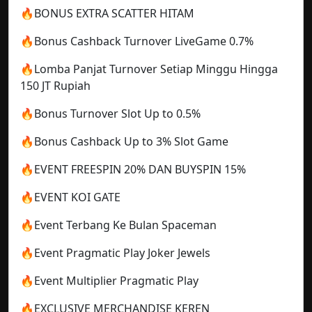
🔥BONUS EXTRA SCATTER HITAM
🔥Bonus Cashback Turnover LiveGame 0.7%
🔥Lomba Panjat Turnover Setiap Minggu Hingga
150 JT Rupiah
🔥Bonus Turnover Slot Up to 0.5%
🔥Bonus Cashback Up to 3% Slot Game
🔥EVENT FREESPIN 20% DAN BUYSPIN 15%
🔥EVENT KOI GATE
🔥Event Terbang Ke Bulan Spaceman
🔥Event Pragmatic Play Joker Jewels
🔥Event Multiplier Pragmatic Play
🔥EXCLUSIVE MERCHANDISE KEREN