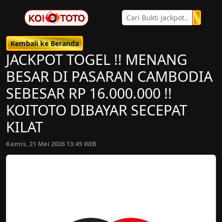
Kembali ke Beranda
JACKPOT TOGEL !! MENANG
BESAR DI PASARAN CAMBODIA
SEBESAR RP 16.000.000 !!
KOITOTO DIBAYAR SECEPAT
KILAT
Kamis, 21 Mei 2026 13:45 WIB