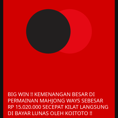
BIG WIN !! KEMENANGAN BESAR DI
PERMAINAN MAHJONG WAYS SEBESAR
RP 15.020.000 SECEPAT KILAT LANGSUNG
DI BAYAR LUNAS OLEH KOITOTO !!