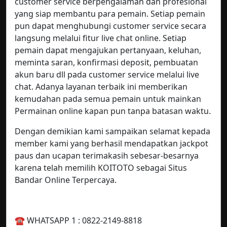
customer service berpengalaman dan profesional
yang siap membantu para pemain. Setiap pemain
pun dapat menghubungi customer service secara
langsung melalui fitur live chat online. Setiap
pemain dapat mengajukan pertanyaan, keluhan,
meminta saran, konfirmasi deposit, pembuatan
akun baru dll pada customer service melalui live
chat. Adanya layanan terbaik ini memberikan
kemudahan pada semua pemain untuk mainkan
Permainan online kapan pun tanpa batasan waktu.
Dengan demikian kami sampaikan selamat kepada
member kami yang berhasil mendapatkan jackpot
paus dan ucapan terimakasih sebesar-besarnya
karena telah memilih KOITOTO sebagai Situs
Bandar Online Terpercaya.
☎️ WHATSAPP 1 : 0822-2149-8818