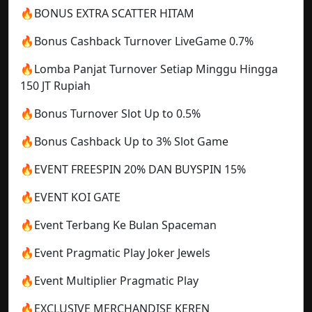
🔥BONUS EXTRA SCATTER HITAM
🔥Bonus Cashback Turnover LiveGame 0.7%
🔥Lomba Panjat Turnover Setiap Minggu Hingga
150 JT Rupiah
🔥Bonus Turnover Slot Up to 0.5%
🔥Bonus Cashback Up to 3% Slot Game
🔥EVENT FREESPIN 20% DAN BUYSPIN 15%
🔥EVENT KOI GATE
🔥Event Terbang Ke Bulan Spaceman
🔥Event Pragmatic Play Joker Jewels
🔥Event Multiplier Pragmatic Play
🔥EXCLUSIVE MERCHANDISE KEREN