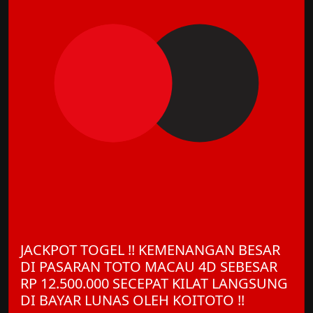
JACKPOT TOGEL !! KEMENANGAN BESAR
DI PASARAN TOTO MACAU 4D SEBESAR
RP 12.500.000 SECEPAT KILAT LANGSUNG
DI BAYAR LUNAS OLEH KOITOTO !!