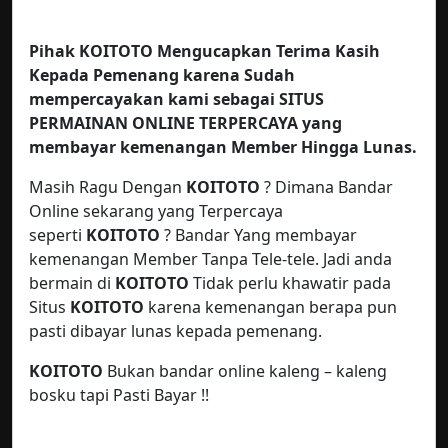
Pihak KOITOTO Mengucapkan Terima Kasih
Kepada Pemenang karena Sudah
mempercayakan kami sebagai SITUS
PERMAINAN ONLINE TERPERCAYA yang
membayar kemenangan Member Hingga Lunas.
Masih Ragu Dengan
KOITOTO
? Dimana Bandar
Online sekarang yang Terpercaya
seperti
KOITOTO
? Bandar Yang membayar
kemenangan Member Tanpa Tele-tele. Jadi anda
bermain di
KOITOTO
Tidak perlu khawatir pada
Situs
KOITOTO
karena kemenangan berapa pun
pasti dibayar lunas kepada pemenang.
KOITOTO
Bukan bandar online kaleng – kaleng
bosku tapi Pasti Bayar !!