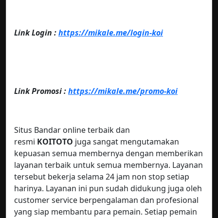
Link Login :
https://mikale.me/login-koi
Link Promosi :
https://mikale.me/promo-koi
Situs Bandar online terbaik dan
resmi
KOITOTO
juga sangat mengutamakan
kepuasan semua membernya dengan memberikan
layanan terbaik untuk semua membernya. Layanan
tersebut bekerja selama 24 jam non stop setiap
harinya. Layanan ini pun sudah didukung juga oleh
customer service berpengalaman dan profesional
yang siap membantu para pemain. Setiap pemain