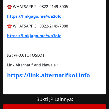
☎️ WHATSAPP 2 : 0822-2149-8005
https://linkjago.me/wa2ofc
☎️ WHATSAPP 3 : 0822-2149-7988
https://linkjago.me/wa3ofc
IG : @KOITOTOSLOT
Link Alternatif Anti Nawala :
https://link.alternatifkoi.info
Bukti JP Lainnya: