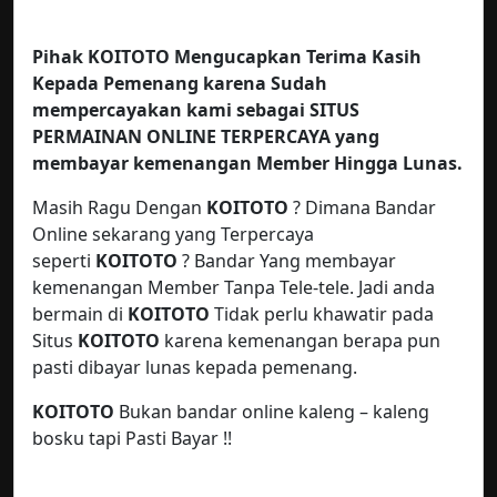
Pihak KOITOTO Mengucapkan Terima Kasih
Kepada Pemenang karena Sudah
mempercayakan kami sebagai SITUS
PERMAINAN ONLINE TERPERCAYA yang
membayar kemenangan Member Hingga Lunas.
Masih Ragu Dengan
KOITOTO
? Dimana Bandar
Online sekarang yang Terpercaya
seperti
KOITOTO
? Bandar Yang membayar
kemenangan Member Tanpa Tele-tele. Jadi anda
bermain di
KOITOTO
Tidak perlu khawatir pada
Situs
KOITOTO
karena kemenangan berapa pun
pasti dibayar lunas kepada pemenang.
KOITOTO
Bukan bandar online kaleng – kaleng
bosku tapi Pasti Bayar !!