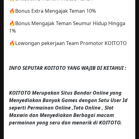
🔥Bonus Extra Mengajak Teman 10%
🔥Bonus Mengajak Teman Seumur Hidup Hingga
1%
🔥Lowongan pekerjaan Team Promotor KOITOTO
INFO SEPUTAR KOITOTO YANG WAJIB DI KETAHUI :
KOITOTO Merupakan Situs Bandar Online yang
Menyediakan Banyak Games dengan Satu User Id
seperti Permainan Online ,Toto Online , Slot
Maxwin dan Menyediakan Berbagai macam
permainan yang seru dan menarik di KOITOTO.