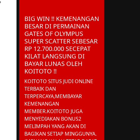
?
BIG WIN !! KEMENANGAN
BESAR DI PERMAINAN
GATES OF OLYMPUS
SUPER SCATTER SEBESAR
RP 12.700.000 SECEPAT
KILAT LANGSUNG DI
BAYAR LUNAS OLEH
KOITOTO !!
KOITOTO SITUS JUDI ONLINE
TERBAIK DAN
TERPERCAYA,MEMBAYAR
KEMENANGAN
MEMBER.KOITOTO JUGA
MENYEDIAKAN BONUS2
MELIMPAH YANG AKAN DI
BAGIKAN SETIAP MINGGUNYA.