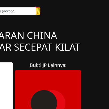
SARAN CHINA
YAR SECEPAT KILAT
Bukti JP Lainnya: