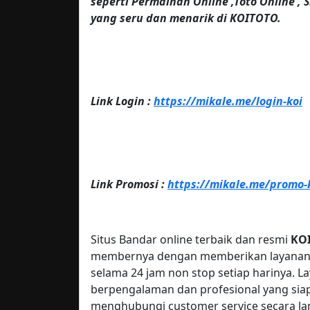
seperti Permainan Online ,Toto Online
yang seru dan menarik di KOITOTO.
Link Login :
https://mikale.me/login-koi
Link Promosi :
https://mikale.me/promo-
Situs Bandar online terbaik dan resmi
KO
membernya dengan memberikan layanan t
selama 24 jam non stop setiap harinya. L
berpengalaman dan profesional yang sia
menghubungi customer service secara lang