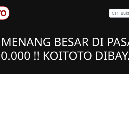
! MENANG BESAR DI PA
0.000 !! KOITOTO DIBA