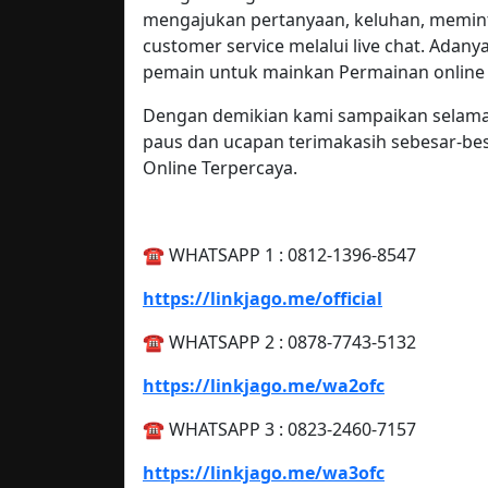
mengajukan pertanyaan, keluhan, meminta
customer service melalui live chat. Ada
pemain untuk mainkan Permainan online 
Dengan demikian kami sampaikan selama
paus dan ucapan terimakasih sebesar-be
Online Terpercaya.
☎️ WHATSAPP 1 : 0812-1396-8547
https://linkjago.me/official
☎️ WHATSAPP 2 : 0878-7743-5132
https://linkjago.me/wa2ofc
☎️ WHATSAPP 3 : 0823-2460-7157
https://linkjago.me/wa3ofc