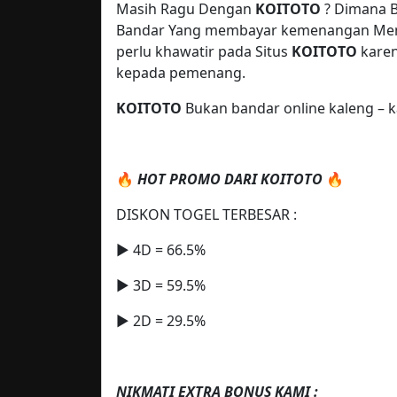
Masih Ragu Dengan
KOITOTO
? Dimana B
Bandar Yang membayar kemenangan Membe
perlu khawatir pada Situs
KOITOTO
karen
kepada pemenang.
KOITOTO
Bukan bandar online kaleng – ka
🔥
HOT PROMO DARI KOITOTO
🔥
DISKON TOGEL TERBESAR :
▶️ 4D = 66.5%
▶️ 3D = 59.5%
▶️ 2D = 29.5%
NIKMATI EXTRA BONUS KAMI :