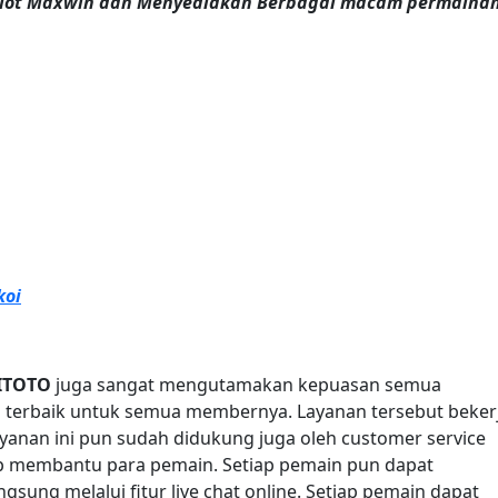
 , Slot Maxwin dan Menyediakan Berbagai macam permaina
koi
ITOTO
juga sangat mengutamakan kepuasan semua
erbaik untuk semua membernya. Layanan tersebut beker
ayanan ini pun sudah didukung juga oleh customer service
p membantu para pemain. Setiap pemain pun dapat
sung melalui fitur live chat online. Setiap pemain dapat