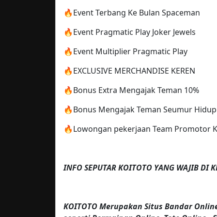
🔥Event Terbang Ke Bulan Spaceman
🔥Event Pragmatic Play Joker Jewels
🔥Event Multiplier Pragmatic Play
🔥EXCLUSIVE MERCHANDISE KEREN
🔥Bonus Extra Mengajak Teman 10%
🔥Bonus Mengajak Teman Seumur Hidup
🔥Lowongan pekerjaan Team Promotor 
INFO SEPUTAR KOITOTO YANG WAJIB DI K
KOITOTO Merupakan Situs Bandar Onlin