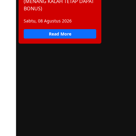
(MENANG KALAH TETAP DAPAT
BONUS)
Sabtu, 08 Agustus 2026
Read More