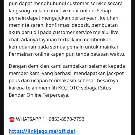
pun dapat menghubungi customer service secara
langsung melalui fitur live chat online. Setiap
pemain dapat mengajukan pertanyaan, keluhan,
meminta saran, konfirmasi deposit, pembuatan
akun baru dll pada customer service melalui live
chat. Adanya layanan terbaik ini memberikan
kemudahan pada semua pemain untuk mainkan
Permainan online kapan pun tanpa batasan waktu.
Dengan demikian kami sampaikan selamat kepada
member kami yang berhasil mendapatkan jackpot
paus dan ucapan terimakasih sebesar-besarnya
karena telah memilih KOITOTO sebagai Situs
Bandar Online Terpercaya.
☎️ WHATSAPP 1 : 0853-8570-7753
https://linkjago.me/official