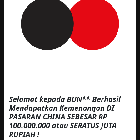
Selamat kepada BUN** Berhasil
Mendapatkan Kemenangan DI
PASARAN CHINA SEBESAR RP
100.000.000 atau SERATUS JUTA
RUPIAH !