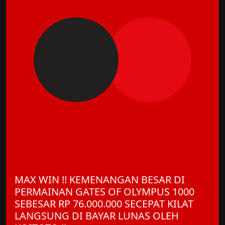
MAX WIN !! KEMENANGAN BESAR DI
PERMAINAN GATES OF OLYMPUS 1000
SEBESAR RP 76.000.000 SECEPAT KILAT
LANGSUNG DI BAYAR LUNAS OLEH