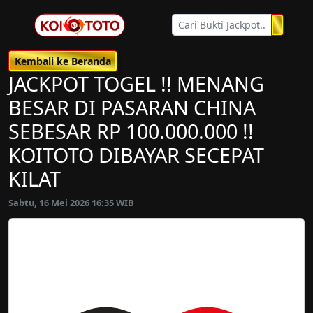
Kembali ke Beranda
JACKPOT TOGEL !! MENANG
BESAR DI PASARAN CHINA
SEBESAR RP 100.000.000 !!
KOITOTO DIBAYAR SECEPAT
KILAT
Sabtu, 16 Mei 2026 16:35 WIB