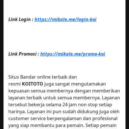
Link Login :
https://mikale.me/login-koi
Link Promosi :
https://mikale.me/promo-koi
Situs Bandar online terbaik dan
resmi
KOITOTO
juga sangat mengutamakan
kepuasan semua membernya dengan memberikan
layanan terbaik untuk semua membernya. Layanan
tersebut bekerja selama 24 jam non stop setiap
harinya. Layanan ini pun sudah didukung juga oleh
customer service berpengalaman dan profesional
yang siap membantu para pemain. Setiap pemain