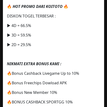
🔥
HOT PROMO DARI KOITOTO
🔥
DISKON TOGEL TERBESAR :
▶️ 4D = 66.5%
▶️ 3D = 59.5%
▶️ 2D = 29.5%
NIKMATI EXTRA BONUS KAMI :
🔥Bonus Cashback Livegame Up to 10%
🔥Bonus Freechips Dowload APK
🔥Bonus New Member 10%
🔥BONUS CASHBACK SPORTGG 10%