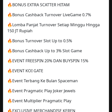
🔥BONUS EXTRA SCATTER HITAM
🔥Bonus Cashback Turnover LiveGame 0.7%
🔥Lomba Panjat Turnover Setiap Minggu Hingga
150 JT Rupiah
🔥Bonus Turnover Slot Up to 0.5%
🔥Bonus Cashback Up to 3% Slot Game
🔥EVENT FREESPIN 20% DAN BUYSPIN 15%
🔥EVENT KOI GATE
🔥Event Terbang Ke Bulan Spaceman
🔥Event Pragmatic Play Joker Jewels
🔥Event Multiplier Pragmatic Play
🔥EXCLUSIVE MERCHANDISE KEREN