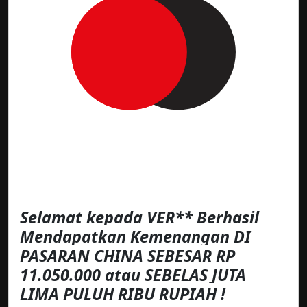
Selamat kepada VER** Berhasil
Mendapatkan Kemenangan DI
PASARAN CHINA SEBESAR RP
11.050.000 atau SEBELAS JUTA
LIMA PULUH RIBU RUPIAH !