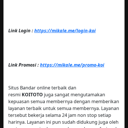
Link Login :
https://mikale.me/login-koi
Link Promosi :
https://mikale.me/promo-koi
Situs Bandar online terbaik dan
resmi
KOITOTO
juga sangat mengutamakan
kepuasan semua membernya dengan memberikan
layanan terbaik untuk semua membernya. Layanan
tersebut bekerja selama 24 jam non stop setiap
harinya. Layanan ini pun sudah didukung juga oleh