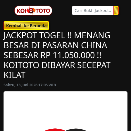
Kembali ke Beranda
JACKPOT TOGEL !! MENANG
BESAR DI PASARAN CHINA
SEBESAR RP 11.050.000 !!
KOITOTO DIBAYAR SECEPAT
KILAT
Sabtu, 13 Juni 2026 17:05 WIB