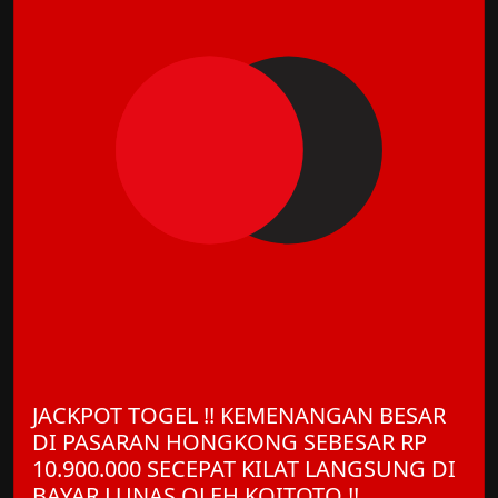
JACKPOT TOGEL !! KEMENANGAN BESAR
DI PASARAN HONGKONG SEBESAR RP
10.900.000 SECEPAT KILAT LANGSUNG DI
BAYAR LUNAS OLEH KOITOTO !!