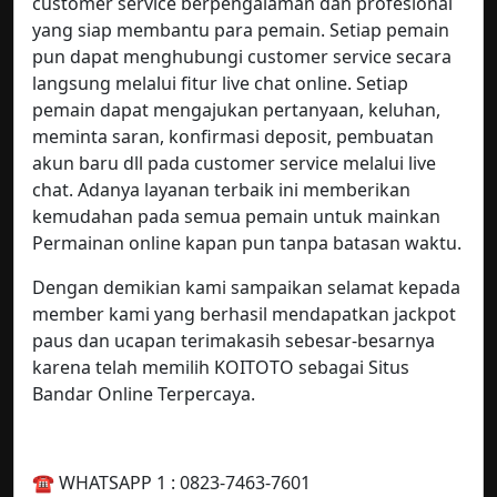
customer service berpengalaman dan profesional
yang siap membantu para pemain. Setiap pemain
pun dapat menghubungi customer service secara
langsung melalui fitur live chat online. Setiap
pemain dapat mengajukan pertanyaan, keluhan,
meminta saran, konfirmasi deposit, pembuatan
akun baru dll pada customer service melalui live
chat. Adanya layanan terbaik ini memberikan
kemudahan pada semua pemain untuk mainkan
Permainan online kapan pun tanpa batasan waktu.
Dengan demikian kami sampaikan selamat kepada
member kami yang berhasil mendapatkan jackpot
paus dan ucapan terimakasih sebesar-besarnya
karena telah memilih KOITOTO sebagai Situs
Bandar Online Terpercaya.
☎️ WHATSAPP 1 : 0823-7463-7601