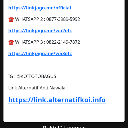
https://linkjago.me/official
☎️ WHATSAPP 2 : 0877-3989-5992
https://linkjago.me/wa2ofc
☎️ WHATSAPP 3 : 0822-2149-7872
https://linkjago.me/wa3ofc
IG : @KOITOTOBAGUS
Link Alternatif Anti Nawala :
https://link.alternatifkoi.info
Bukti JP Lainnya: