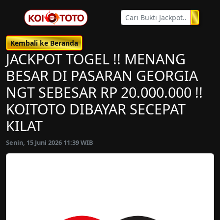
Kembali ke Beranda
JACKPOT TOGEL !! MENANG
BESAR DI PASARAN GEORGIA
NGT SEBESAR RP 20.000.000 !!
KOITOTO DIBAYAR SECEPAT
KILAT
Senin, 15 Juni 2026 11:39 WIB