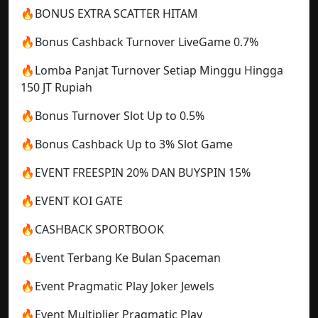
🔥BONUS EXTRA SCATTER HITAM
🔥Bonus Cashback Turnover LiveGame 0.7%
🔥Lomba Panjat Turnover Setiap Minggu Hingga
150 JT Rupiah
🔥Bonus Turnover Slot Up to 0.5%
🔥Bonus Cashback Up to 3% Slot Game
🔥EVENT FREESPIN 20% DAN BUYSPIN 15%
🔥EVENT KOI GATE
🔥
CASHBACK SPORTBOOK
🔥Event Terbang Ke Bulan Spaceman
🔥Event Pragmatic Play Joker Jewels
🔥Event Multiplier Pragmatic Play