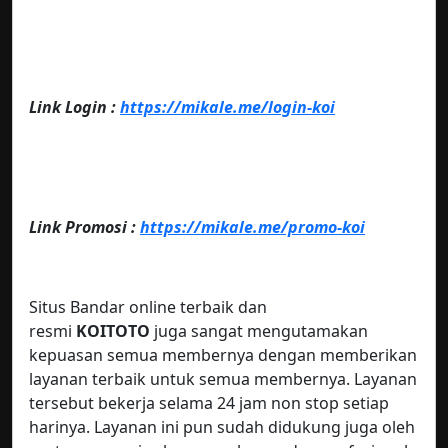
Link Login :
https://mikale.me/login-koi
Link Promosi :
https://mikale.me/promo-koi
Situs Bandar online terbaik dan
resmi
KOITOTO
juga sangat mengutamakan
kepuasan semua membernya dengan memberikan
layanan terbaik untuk semua membernya. Layanan
tersebut bekerja selama 24 jam non stop setiap
harinya. Layanan ini pun sudah didukung juga oleh