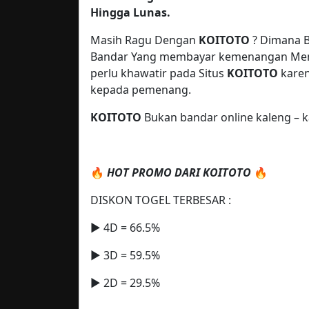
Hingga Lunas.
Masih Ragu Dengan
KOITOTO
? Dimana B
Bandar Yang membayar kemenangan Membe
perlu khawatir pada Situs
KOITOTO
karen
kepada pemenang.
KOITOTO
Bukan bandar online kaleng – ka
🔥
HOT PROMO DARI KOITOTO
🔥
DISKON TOGEL TERBESAR :
▶️ 4D = 66.5%
▶️ 3D = 59.5%
▶️ 2D = 29.5%