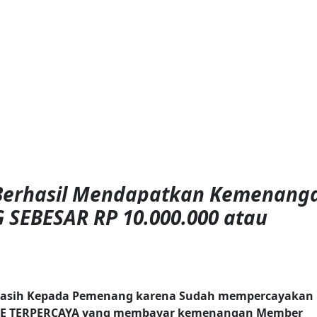
 Berhasil Mendapatkan Kemenang
SEBESAR RP 10.000.000 atau
Kasih Kepada Pemenang karena Sudah mempercayakan
NE TERPERCAYA yang membayar kemenangan Member