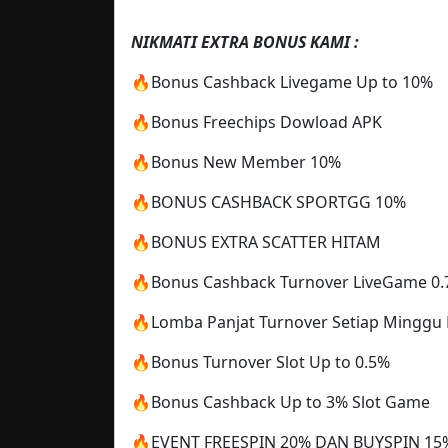
NIKMATI EXTRA BONUS KAMI :
🔥Bonus Cashback Livegame Up to 10%
🔥Bonus Freechips Dowload APK
🔥Bonus New Member 10%
🔥BONUS CASHBACK SPORTGG 10%
🔥BONUS EXTRA SCATTER HITAM
🔥Bonus Cashback Turnover LiveGame 0
🔥Lomba Panjat Turnover Setiap Minggu 
🔥Bonus Turnover Slot Up to 0.5%
🔥Bonus Cashback Up to 3% Slot Game
🔥EVENT FREESPIN 20% DAN BUYSPIN 15