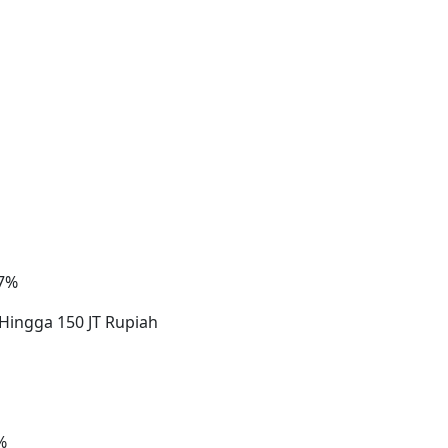
.7%
Hingga 150 JT Rupiah
%