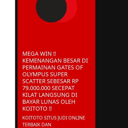
MEGA WIN !!
KEMENANGAN BESAR DI
PERMAINAN GATES OF
OLYMPUS SUPER
SCATTER SEBESAR RP
79.000.000 SECEPAT
KILAT LANGSUNG DI
BAYAR LUNAS OLEH
KOITOTO !!
KOITOTO SITUS JUDI ONLINE
TERBAIK DAN