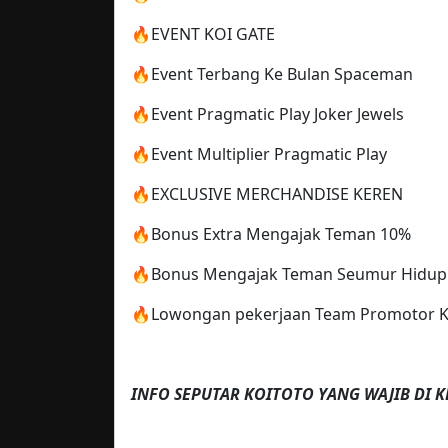
🔥EVENT KOI GATE
🔥Event Terbang Ke Bulan Spaceman
🔥Event Pragmatic Play Joker Jewels
🔥Event Multiplier Pragmatic Play
🔥EXCLUSIVE MERCHANDISE KEREN
🔥Bonus Extra Mengajak Teman 10%
🔥Bonus Mengajak Teman Seumur Hidup
🔥Lowongan pekerjaan Team Promotor 
INFO SEPUTAR KOITOTO YANG WAJIB DI K