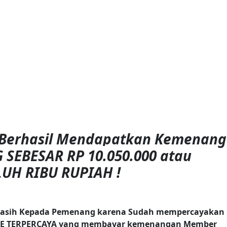
 Berhasil Mendapatkan Kemenan
SEBESAR RP 10.050.000 atau
UH RIBU RUPIAH !
Kasih Kepada Pemenang karena Sudah mempercayakan
NE TERPERCAYA yang membayar kemenangan Member