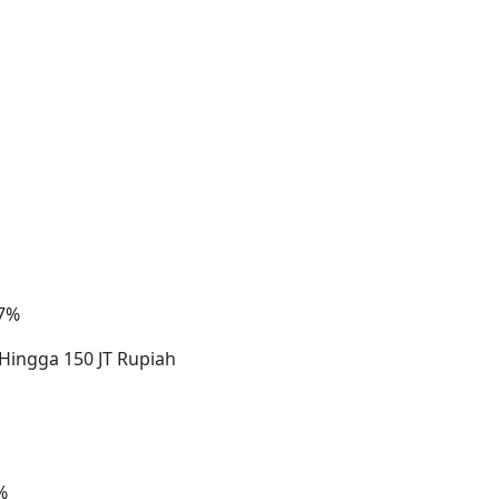
.7%
Hingga 150 JT Rupiah
%