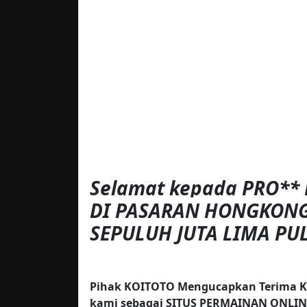
Selamat kepada PRO**
DI PASARAN HONGKONG 
SEPULUH JUTA LIMA PUL
Pihak KOITOTO Mengucapkan Terima 
kami sebagai SITUS PERMAINAN ONLI