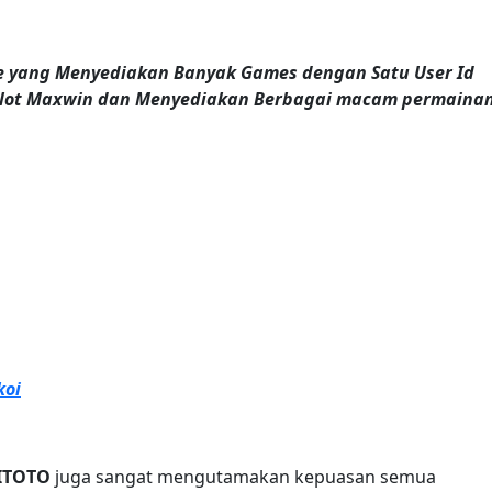
e yang Menyediakan Banyak Games dengan Satu User Id
 , Slot Maxwin dan Menyediakan Berbagai macam permaina
koi
ITOTO
juga sangat mengutamakan kepuasan semua