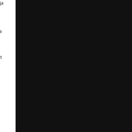
ja
a
t
r