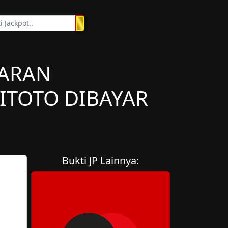
SARAN
OITOTO DIBAYAR
Bukti JP Lainnya: