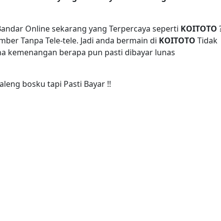
andar Online sekarang yang Terpercaya seperti
KOITOTO
r Tanpa Tele-tele. Jadi anda bermain di
KOITOTO
Tidak
a kemenangan berapa pun pasti dibayar lunas
leng bosku tapi Pasti Bayar !!