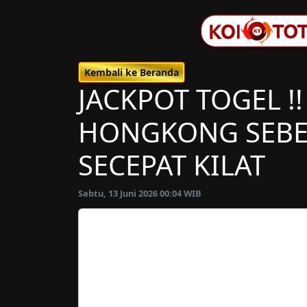
Kembali ke Beranda
JACKPOT TOGEL !
HONGKONG SEBESA
SECEPAT KILAT
Sabtu, 13 Juni 2026 00:04 WIB