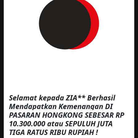
Selamat kepada ZIA** Berhasil
Mendapatkan Kemenangan DI
PASARAN HONGKONG SEBESAR RP
10.300.000 atau SEPULUH JUTA
TIGA RATUS RIBU RUPIAH !