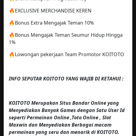
🔥EXCLUSIVE MERCHANDISE KEREN
🔥Bonus Extra Mengajak Teman 10%
🔥Bonus Mengajak Teman Seumur Hidup Hingga
1%
🔥Lowongan pekerjaan Team Promotor KOITOTO
INFO SEPUTAR KOITOTO YANG WAJIB DI KETAHUI :
KOITOTO Merupakan Situs Bandar Online yang
Menyediakan Banyak Games dengan Satu User Id
seperti Permainan Online ,Toto Online , Slot
Maxwin dan Menyediakan Berbagai macam
permainan yang seru dan menarik di KOITOTO.