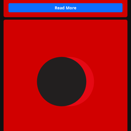
Read More