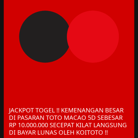
JACKPOT TOGEL !! KEMENANGAN BESAR
DI PASARAN TOTO MACAO 5D SEBESAR
RP 10.000.000 SECEPAT KILAT LANGSUNG
DI BAYAR LUNAS OLEH KOITOTO !!