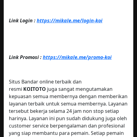
Link Login :
https://mikale.me/login-koi
Link Promosi :
https://mikale.me/promo-koi
Situs Bandar online terbaik dan
resmi
KOITOTO
juga sangat mengutamakan
kepuasan semua membernya dengan memberikan
layanan terbaik untuk semua membernya. Layanan
tersebut bekerja selama 24 jam non stop setiap
harinya. Layanan ini pun sudah didukung juga oleh
customer service berpengalaman dan profesional
yang siap membantu para pemain. Setiap pemain