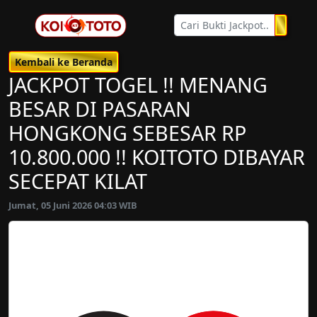
Kembali ke Beranda
JACKPOT TOGEL !! MENANG
BESAR DI PASARAN
HONGKONG SEBESAR RP
10.800.000 !! KOITOTO DIBAYAR
SECEPAT KILAT
Jumat, 05 Juni 2026 04:03 WIB