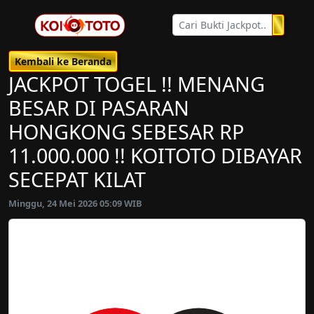
Kembali ke Beranda
JACKPOT TOGEL !! MENANG
BESAR DI PASARAN
HONGKONG SEBESAR RP
11.000.000 !! KOITOTO DIBAYAR
SECEPAT KILAT
Minggu, 24 Mei 2026 05:09 WIB