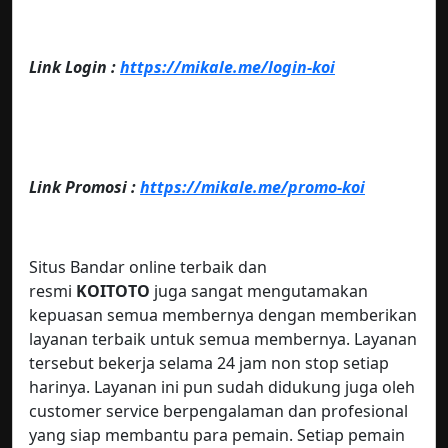
Link Login :
https://mikale.me/login-koi
Link Promosi :
https://mikale.me/promo-koi
Situs Bandar online terbaik dan
resmi
KOITOTO
juga sangat mengutamakan
kepuasan semua membernya dengan memberikan
layanan terbaik untuk semua membernya. Layanan
tersebut bekerja selama 24 jam non stop setiap
harinya. Layanan ini pun sudah didukung juga oleh
customer service berpengalaman dan profesional
yang siap membantu para pemain. Setiap pemain