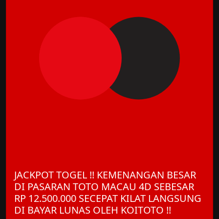
JACKPOT TOGEL !! KEMENANGAN BESAR
DI PASARAN TOTO MACAU 4D SEBESAR
RP 12.500.000 SECEPAT KILAT LANGSUNG
DI BAYAR LUNAS OLEH KOITOTO !!