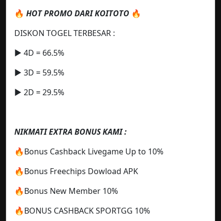
🔥
HOT PROMO DARI KOITOTO
🔥
DISKON TOGEL TERBESAR :
▶️ 4D = 66.5%
▶️ 3D = 59.5%
▶️ 2D = 29.5%
NIKMATI EXTRA BONUS KAMI :
🔥Bonus Cashback Livegame Up to 10%
🔥Bonus Freechips Dowload APK
🔥Bonus New Member 10%
🔥BONUS CASHBACK SPORTGG 10%