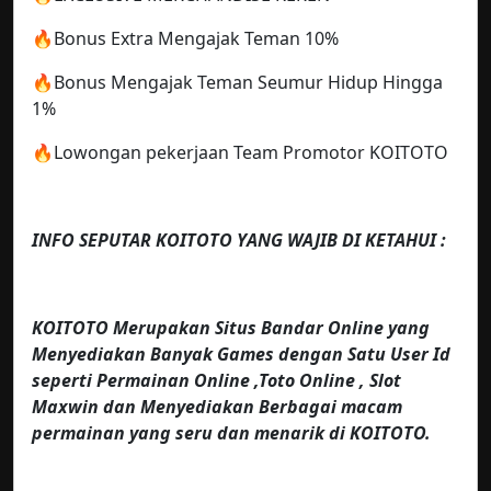
🔥Bonus Extra Mengajak Teman 10%
🔥Bonus Mengajak Teman Seumur Hidup Hingga
1%
🔥Lowongan pekerjaan Team Promotor KOITOTO
INFO SEPUTAR KOITOTO YANG WAJIB DI KETAHUI :
KOITOTO Merupakan Situs Bandar Online yang
Menyediakan Banyak Games dengan Satu User Id
seperti Permainan Online ,Toto Online , Slot
Maxwin dan Menyediakan Berbagai macam
permainan yang seru dan menarik di KOITOTO.