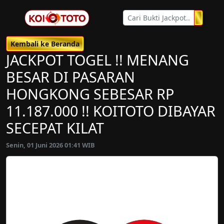
Kembali ke Beranda
JACKPOT TOGEL !! MENANG
BESAR DI PASARAN
HONGKONG SEBESAR RP
11.187.000 !! KOITOTO DIBAYAR
SECEPAT KILAT
Senin, 01 Juni 2026 01:41 WIB