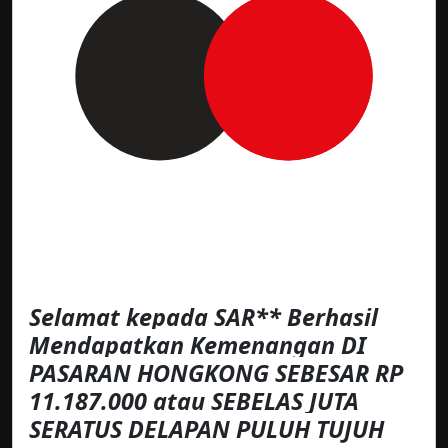
Selamat kepada SAR** Berhasil
Mendapatkan Kemenangan DI
PASARAN HONGKONG SEBESAR RP
11.187.000 atau SEBELAS JUTA
SERATUS DELAPAN PULUH TUJUH