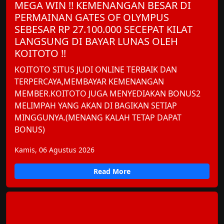
MEGA WIN !! KEMENANGAN BESAR DI
PERMAINAN GATES OF OLYMPUS
SEBESAR RP 27.100.000 SECEPAT KILAT
LANGSUNG DI BAYAR LUNAS OLEH
KOITOTO !!
KOITOTO SITUS JUDI ONLINE TERBAIK DAN
TERPERCAYA,MEMBAYAR KEMENANGAN
MEMBER.KOITOTO JUGA MENYEDIAKAN BONUS2
MELIMPAH YANG AKAN DI BAGIKAN SETIAP
MINGGUNYA.(MENANG KALAH TETAP DAPAT
BONUS)
Kamis, 06 Agustus 2026
Read More