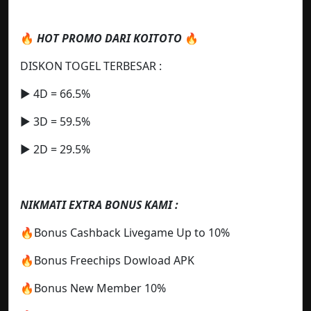
🔥
HOT PROMO DARI KOITOTO
🔥
DISKON TOGEL TERBESAR :
▶️ 4D = 66.5%
▶️ 3D = 59.5%
▶️ 2D = 29.5%
NIKMATI EXTRA BONUS KAMI :
🔥Bonus Cashback Livegame Up to 10%
🔥Bonus Freechips Dowload APK
🔥Bonus New Member 10%