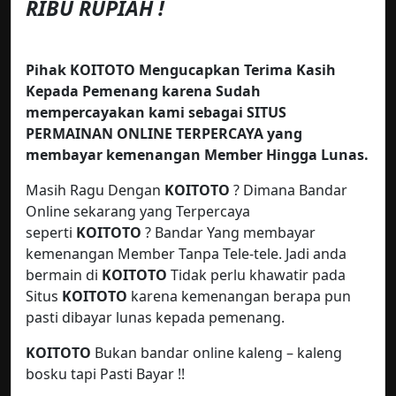
RIBU RUPIAH !
Pihak KOITOTO Mengucapkan Terima Kasih
Kepada Pemenang karena Sudah
mempercayakan kami sebagai SITUS
PERMAINAN ONLINE TERPERCAYA yang
membayar kemenangan Member Hingga Lunas.
Masih Ragu Dengan
KOITOTO
? Dimana Bandar
Online sekarang yang Terpercaya
seperti
KOITOTO
? Bandar Yang membayar
kemenangan Member Tanpa Tele-tele. Jadi anda
bermain di
KOITOTO
Tidak perlu khawatir pada
Situs
KOITOTO
karena kemenangan berapa pun
pasti dibayar lunas kepada pemenang.
KOITOTO
Bukan bandar online kaleng – kaleng
bosku tapi Pasti Bayar !!