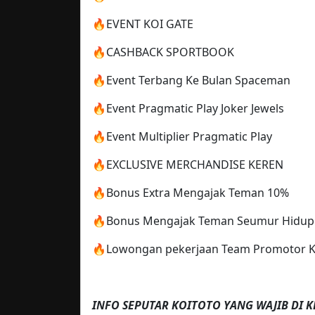
🔥EVENT KOI GATE
🔥
CASHBACK SPORTBOOK
🔥Event Terbang Ke Bulan Spaceman
🔥Event Pragmatic Play Joker Jewels
🔥Event Multiplier Pragmatic Play
🔥EXCLUSIVE MERCHANDISE KEREN
🔥Bonus Extra Mengajak Teman 10%
🔥Bonus Mengajak Teman Seumur Hidup
🔥Lowongan pekerjaan Team Promotor 
INFO SEPUTAR KOITOTO YANG WAJIB DI K