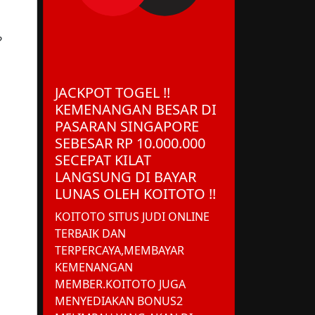
?
JACKPOT TOGEL !!
KEMENANGAN BESAR DI
PASARAN SINGAPORE
SEBESAR RP 10.000.000
SECEPAT KILAT
LANGSUNG DI BAYAR
LUNAS OLEH KOITOTO !!
KOITOTO SITUS JUDI ONLINE
TERBAIK DAN
TERPERCAYA,MEMBAYAR
KEMENANGAN
MEMBER.KOITOTO JUGA
MENYEDIAKAN BONUS2