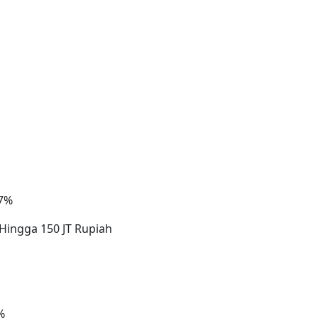
.7%
Hingga 150 JT Rupiah
%