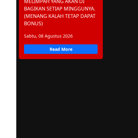
MELIMPAH YANG AKAN DI
BAGIKAN SETIAP MINGGUNYA.
(MENANG KALAH TETAP DAPAT
BONUS)
Sabtu, 08 Agustus 2026
Read More