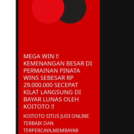
MEGA WIN !!
KEMENANGAN BESAR DI
PERMAINAN PINATA
WINS SEBESAR RP
29.000.000 SECEPAT
KILAT LANGSUNG DI
BAYAR LUNAS OLEH
KOITOTO !!
KOITOTO SITUS JUDI ONLINE
TERBAIK DAN
TERPERCAYA,MEMBAYAR