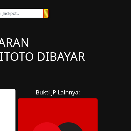
SARAN
OITOTO DIBAYAR
Bukti JP Lainnya: