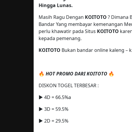
Hingga Lunas.
Masih Ragu Dengan
KOITOTO
? Dimana B
Bandar Yang membayar kemenangan Membe
perlu khawatir pada Situs
KOITOTO
karen
kepada pemenang.
KOITOTO
Bukan bandar online kaleng – ka
🔥
HOT PROMO DARI KOITOTO
🔥
DISKON TOGEL TERBESAR :
▶️ 4D = 66.5%a
▶️ 3D = 59.5%
▶️ 2D = 29.5%