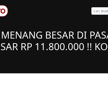
! MENANG BESAR DI PA
R RP 11.800.000 !! K