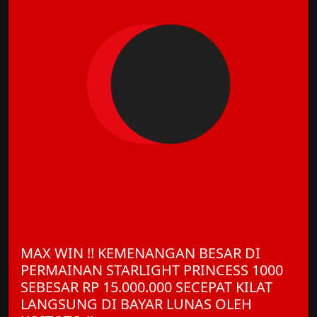
MAX WIN !! KEMENANGAN BESAR DI
PERMAINAN STARLIGHT PRINCESS 1000
SEBESAR RP 15.000.000 SECEPAT KILAT
LANGSUNG DI BAYAR LUNAS OLEH