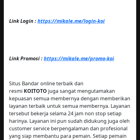
Link Login :
https://mikale.me/login-koi
Link Promosi :
https://mikale.me/promo-koi
Situs Bandar online terbaik dan
resmi
KOITOTO
juga sangat mengutamakan
kepuasan semua membernya dengan memberikan
layanan terbaik untuk semua membernya. Layanan
tersebut bekerja selama 24 jam non stop setiap
harinya. Layanan ini pun sudah didukung juga oleh
customer service berpengalaman dan profesional
yang siap membantu para pemain. Setiap pemain