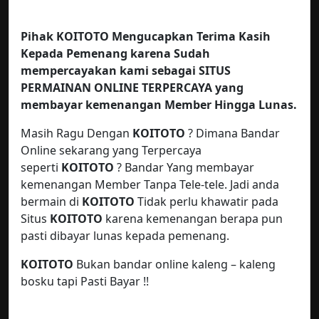
Pihak KOITOTO Mengucapkan Terima Kasih
Kepada Pemenang karena Sudah
mempercayakan kami sebagai SITUS
PERMAINAN ONLINE TERPERCAYA yang
membayar kemenangan Member Hingga Lunas.
Masih Ragu Dengan
KOITOTO
? Dimana Bandar
Online sekarang yang Terpercaya
seperti
KOITOTO
? Bandar Yang membayar
kemenangan Member Tanpa Tele-tele. Jadi anda
bermain di
KOITOTO
Tidak perlu khawatir pada
Situs
KOITOTO
karena kemenangan berapa pun
pasti dibayar lunas kepada pemenang.
KOITOTO
Bukan bandar online kaleng – kaleng
bosku tapi Pasti Bayar !!