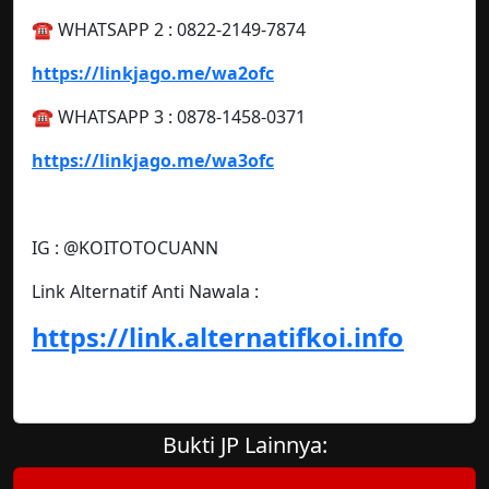
☎️ WHATSAPP 2 : 0822-2149-7874
https://linkjago.me/wa2ofc
☎️ WHATSAPP 3 : 0878-1458-0371
https://linkjago.me/wa3ofc
IG : @KOITOTOCUANN
Link Alternatif Anti Nawala :
https://link.alternatifkoi.info
Bukti JP Lainnya: