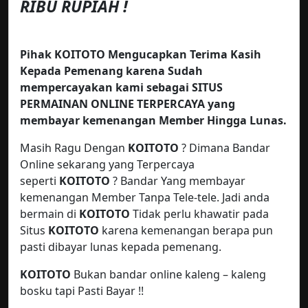
RIBU RUPIAH !
Pihak KOITOTO Mengucapkan Terima Kasih
Kepada Pemenang karena Sudah
mempercayakan kami sebagai SITUS
PERMAINAN ONLINE TERPERCAYA yang
membayar kemenangan Member Hingga Lunas.
Masih Ragu Dengan
KOITOTO
? Dimana Bandar
Online sekarang yang Terpercaya
seperti
KOITOTO
? Bandar Yang membayar
kemenangan Member Tanpa Tele-tele. Jadi anda
bermain di
KOITOTO
Tidak perlu khawatir pada
Situs
KOITOTO
karena kemenangan berapa pun
pasti dibayar lunas kepada pemenang.
KOITOTO
Bukan bandar online kaleng – kaleng
bosku tapi Pasti Bayar !!