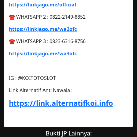
https://linkjago.me/official
☎️ WHATSAPP 2 : 0822-2149-8852
https://linkjago.me/wa2ofc
☎️ WHATSAPP 3 : 0823-6316-8756
https://linkjago.me/wa3ofc
IG : @KOITOTOSLOT
Link Alternatif Anti Nawala :
https://link.alternatifkoi.info
Bukti JP Lainnya: