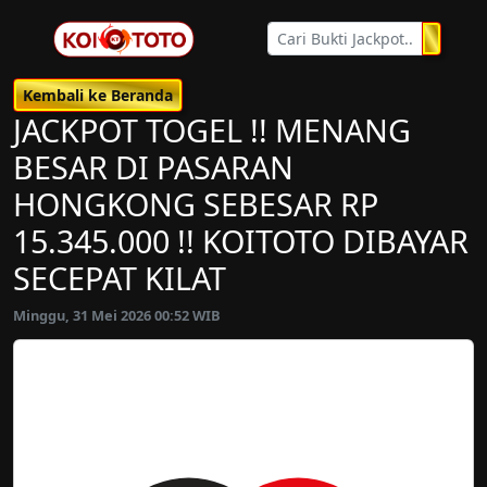
Kembali ke Beranda
JACKPOT TOGEL !! MENANG
BESAR DI PASARAN
HONGKONG SEBESAR RP
15.345.000 !! KOITOTO DIBAYAR
SECEPAT KILAT
Minggu, 31 Mei 2026 00:52 WIB