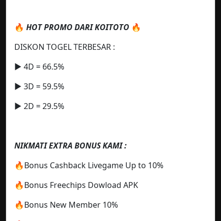
🔥
HOT PROMO DARI KOITOTO
🔥
DISKON TOGEL TERBESAR :
▶️ 4D = 66.5%
▶️ 3D = 59.5%
▶️ 2D = 29.5%
NIKMATI EXTRA BONUS KAMI :
🔥Bonus Cashback Livegame Up to 10%
🔥Bonus Freechips Dowload APK
🔥Bonus New Member 10%